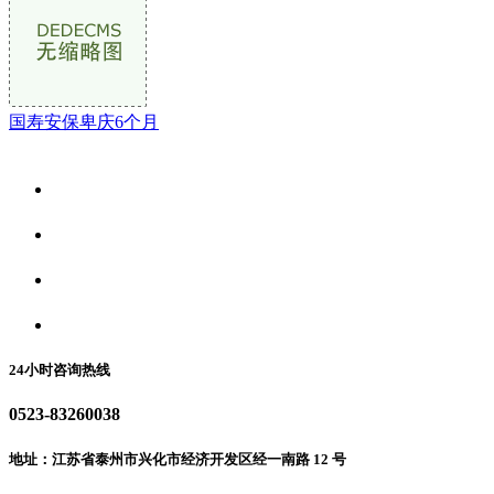
国寿安保卑庆6个月
关于我们
食品安全资讯
食品安全动态
联系我们
24小时咨询热线
0523-83260038
地址：江苏省泰州市兴化市经济开发区经一南路 12 号