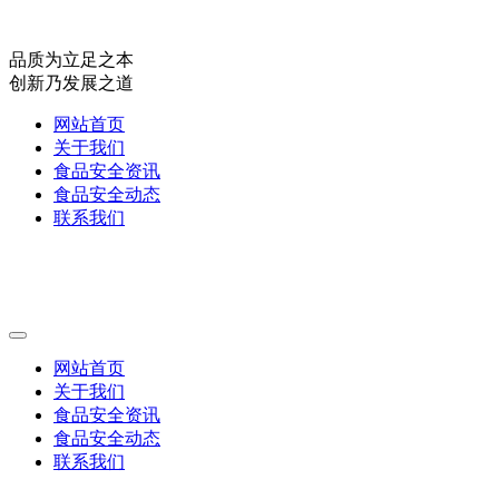
品质为立足之本
创新乃发展之道
网站首页
关于我们
食品安全资讯
食品安全动态
联系我们
网站首页
关于我们
食品安全资讯
食品安全动态
联系我们