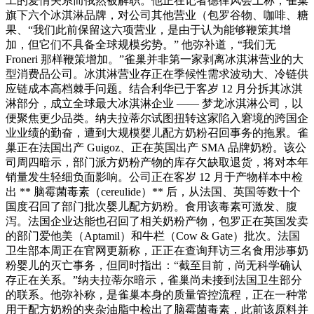
工的爱情关系而俄然被解职。他正在记者德律风会上称，雀巢
旗下六个冰淇淋品牌，对公司其他营业（包罗谷物、咖啡、糖
果、“我们此前保留这六项营业，是由于认为能够鞭策其增
加，但它们不具备全球规模劣势。” 他弥补道，“我们无
Froneri 那样鞭策增加。”雀巢并非第一家剥离冰淇淋营业的大
型消费品公司。冰淇淋营业存正在季候性需求波动大、冷链供
应链成本高档棘手问题。结合利华已于客岁 12 月分拆其冰淇
淋部分，成立全球最大冰淇淋企业 —— 梦龙冰淇淋公司，以
便聚焦更少品类。纳夫拉蒂尔试图扭转这家陷入窘境的跨国企
业业绩的勤奋，遭到大规模婴儿配方奶粉召回事务的拖累。雀
巢正在法国出产 Guigoz、正在英国出产 SMA 品牌奶粉。该公
司周四暗示，部门派方奶粉产物的库存欠缺取退货，将对本年
销量发生轻细负面影响。公司正在客岁 12 月于产物样本中检
出 ** 脑霉菌毒素（cereulide）** 后，从法国、英国等数十个
国度召回了部门批次婴儿配方奶粉。食用该毒素可激发、腹
泻。法国企业达能也召回了相关奶粉产物，包罗正在英国发卖
的部门爱他美（Aptamil）和牛栏（Cow & Gate）批次。法国
卫生部本周正在官网更新称，正正在查询拜访三名食用涉事奶
粉婴儿的灭亡事务，但同时指出：“截至目前，尚无科学确认
存正在关系。”纳夫拉蒂尔暗示，雀巢尚未接到法国卫生部分
的联系。他弥补称，是雀巢本身的质量管控流程，正在一种常
用于配方奶粉的夹杂油脂中检出了脑霉菌毒素，此前该原料并