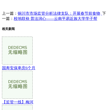
上一篇：
铜川市市场监管分析法律支队：开展春节前食物
下
一篇：
校地联袂 普法润心——云南平易近族大学学子帮
相关新闻
国寿安保卑庆6个月
【监管一线】梅河