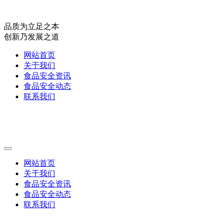
品质为立足之本
创新乃发展之道
网站首页
关于我们
食品安全资讯
食品安全动态
联系我们
网站首页
关于我们
食品安全资讯
食品安全动态
联系我们