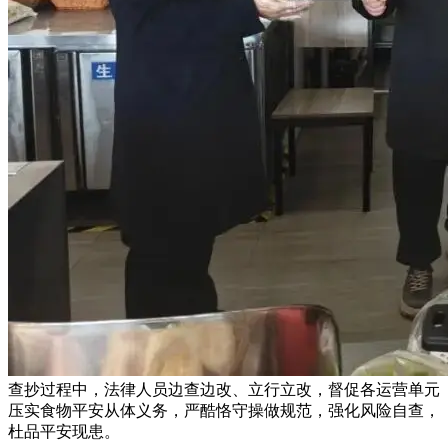
查抄过程中，法律人员边查边改、立行立改，督促各运营单元
压实食物平安从体义务，严酷恪守操做规范，强化风险自查，
杜品平安现患。