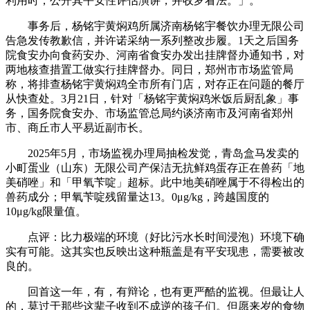
利用时，公开其平安性评估演讲，并收罗看法。」。
事务后，杨铭宇黄焖鸡所属济南杨铭宇餐饮办理无限公司
告急发传教歉信，并许诺采纳一系列整改步履。1天之后国务
院食安办向食药安办、河南省食安办发出挂牌督办通知书，对
两地核查措置工做实行挂牌督办。同日，郑州市市场监管局
称，将排查杨铭宇黄焖鸡全市所有门店，对存正在问题的餐厅
从快查处。3月21日，针对「杨铭宇黄焖鸡米饭后厨乱象」事
务，国务院食安办、市场监管总局约谈济南市及河南省郑州
市、商丘市人平易近副市长。
2025年5月，市场监视办理局抽检发觉，青岛盒马发卖的
小町蛋业（山东）无限公司产保洁无抗鲜鸡蛋存正在兽药「地
美硝唑」和「甲氧苄啶」超标。此中地美硝唑属于不得检出的
兽药成分；甲氧苄啶残留量达13。0μg/kg，跨越国度的
10μg/kg限量值。
点评：比力极端的环境（好比污水长时间浸泡）环境下确
实有可能。这其实也反映出这种瓶盖是有平安现患，需要被改
良的。
回首这一年，有，有辩论，也有更严酷的监视。但最让人
的，莫过于那些这辈子收到不成逆的孩子们。但愿来岁的食物