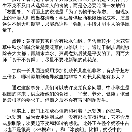
生不克不及自从选择本人的食物，而是必必要吃同一发放的
「校园餐」？明面上的说法是「为了食物平安考虑」，但现实
上的环境大师该当都清晰：学生餐供应商极限压缩成本、质量
远达不到大师期望，只能靠这种「强制」手段才能本人的供应
量了。
点评：黄花菜其实也含有秋水仙碱，但含量较少（大花萱
草中秋水仙碱含量是黄花菜的12倍以上）。通过干制步调能够
除去大大都，再颠末焯水、烹调煮熟后就是平安的了。因而大
师「食干不食鲜」，尽量不要吃新颖的黄花菜。
甘肃一长儿园违规用添加剂致长儿血铅非常，有孩子超标
三倍多，哪种添加剂会导致血铅非常？对长儿风险有多大？
通过这起事务，我们可以或许发觉良多问题。中小学生是
祖国的将来，供应给他们的食物，「平安、养分、健康」该当
是最根基的要求了。但愿之后不会有雷同问题发生。
现实上，部门正在成心强调和衬着「冰勃朗」的发急。
「冰勃朗」做为食用油脂成品，没有那么值得担忧，它不含反
式脂肪酸，次要起不变和和谐的感化。此外正在整个奶茶中占
比也不是很高（8%摆布）。和「冰勃朗」比拟，奶茶中的