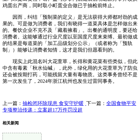
鸡蛋出产商，同时取小町蛋业合做已于抽检前终止。
因而，纠结「预制菜的定义」是无法获得大师都对劲的成
果的。可是做为消费者，我们有晓得一道菜具体是怎样做出来
的。餐饮企业不克不及「藏着掖着」。出餐的通明度，要还给
消费者。这能够通过行业尺度以至国度尺度来束缚。最初做成
的结果是每道菜的「加工品级划分公示」（或者称为「预轨
制」）能够让消费者知情，这才是我们但愿看到的。
现实上此混名叫大花萱草，长得和黄花菜有些类似，但此
中含有毒素「秋水仙碱」，此外，绿化用的大花萱草为了防虫
还会被按期打药，可能残留大量有毒物质。这类事务曾经不是
第一次发生了，2024年浙江杭州也发生过雷同事务。
上一篇：
抽检闭环除现患 食安守护暖
下一篇：
全国食物平安
专项整治传递：立案超17万件罚没超
相关新闻