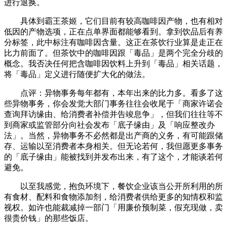
进行退换。
具体到霸王茶姬，它们目前有较高咖啡因产物，也有相对
低因的产物选项，正在点单界面都能够看到。拿到饮品后有养
分标签，此中标注有咖啡因含量。这正在茶饮行业算是走正在
比力前面了。但茶饮中的咖啡因跟「毒品」是两个完全分歧的
概念。我否决任何把含咖啡因饮料上升到「毒品」相关话题，
将「毒品」定义进行随便扩大化的做法。
点评：异物事务每年都有，本年出来的比力多。看多了这
些异物事务，你会发觉大部门事务往往会收尾于「商家许诺会
查询拜访缘由、给消费者补偿并告竣息争」，但我们往往等不
到商家或监管部分向社会发布「底子缘由」及「响应整改办
法」。当然，异物事务不必然都是出产商的义务，有可能跟储
存、运输以至消费者本身相关。但无论若何，我但愿更多事务
的「底子缘由」能被找到并发布出来，有了这个，才能谈若何
避免。
以至我感觉，抱负环境下，餐饮企业该当公开所利用的所
有食材、配料和食物添加剂，给消费者供给更多的知情权和监
视权。如许也能裁减掉一部门「用廉价预制菜，假充现做，卖
很贵价钱」的那些饭店。