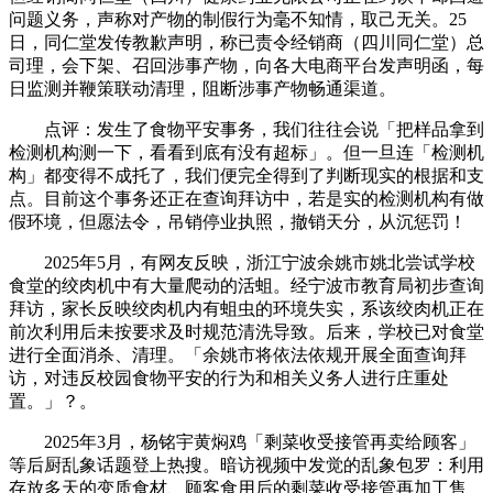
问题义务，声称对产物的制假行为毫不知情，取己无关。25
日，同仁堂发传教歉声明，称已责令经销商（四川同仁堂）总
司理，会下架、召回涉事产物，向各大电商平台发声明函，每
日监测并鞭策联动清理，阻断涉事产物畅通渠道。
点评：发生了食物平安事务，我们往往会说「把样品拿到
检测机构测一下，看看到底有没有超标」。但一旦连「检测机
构」都变得不成托了，我们便完全得到了判断现实的根据和支
点。目前这个事务还正在查询拜访中，若是实的检测机构有做
假环境，但愿法令，吊销停业执照，撤销天分，从沉惩罚！
2025年5月，有网友反映，浙江宁波余姚市姚北尝试学校
食堂的绞肉机中有大量爬动的活蛆。经宁波市教育局初步查询
拜访，家长反映绞肉机内有蛆虫的环境失实，系该绞肉机正在
前次利用后未按要求及时规范清洗导致。后来，学校已对食堂
进行全面消杀、清理。「余姚市将依法依规开展全面查询拜
访，对违反校园食物平安的行为和相关义务人进行庄重处
置。」？。
2025年3月，杨铭宇黄焖鸡「剩菜收受接管再卖给顾客」
等后厨乱象话题登上热搜。暗访视频中发觉的乱象包罗：利用
存放多天的变质食材、顾客食用后的剩菜收受接管再加工售