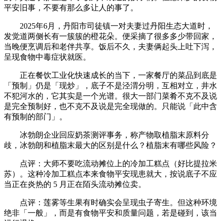
平安旧事，不要有那么多让人的事了。
2025年6月，丹阳市司徒镇一对夫妻过丹阳生态大道时，
发觉道两侧长有一簇簇的橙花朵。便采摘了很多多少带回家，
当晚便烹调后和老伴共享。饭后不久，夫妻俩起头上吐下泻，
呈现食物中毒症状就医。
正在餐饮工业化快速成长的当下，一家餐厅的菜品到底是
「预制」仍是「现炒」，底子不是泾渭分明，互相对立，井水
不犯河水的，它其实是一个光谱。很大一部门菜肴不克不及说
是完全预制好，也不克不及说是完全现做的。只能说「此中含
有预制的部门」。
冰勃朗企业回应奶茶测评事务，称产物取植脂末原料分
歧，冰勃朗和植脂末最大的区别是什么？植脂末有哪些风险？
点评：大师不要吃流动摊位上的冷加工糕点（好比提拉米
苏）。这种冷加工糕点本来食物平安现患就大，按说底子不应
当正在炎热的 5 月正在陌头流动摊位卖。
点评：莲雾等生果有时确实会呈现虫子寄生。但这种环境
绝非「一般」，而是有食物平安和质量问题，若是碰到，该当