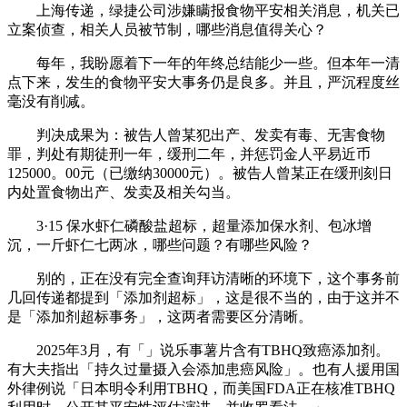
上海传递，绿捷公司涉嫌瞒报食物平安相关消息，机关已
立案侦查，相关人员被节制，哪些消息值得关心？
每年，我盼愿着下一年的年终总结能少一些。但本年一清
点下来，发生的食物平安大事务仍是良多。并且，严沉程度丝
毫没有削减。
判决成果为：被告人曾某犯出产、发卖有毒、无害食物
罪，判处有期徒刑一年，缓刑二年，并惩罚金人平易近币
125000。00元（已缴纳30000元）。被告人曾某正在缓刑刻日
内处置食物出产、发卖及相关勾当。
3·15 保水虾仁磷酸盐超标，超量添加保水剂、包冰增
沉，一斤虾仁七两冰，哪些问题？有哪些风险？
别的，正在没有完全查询拜访清晰的环境下，这个事务前
几回传递都提到「添加剂超标」，这是很不当的，由于这并不
是「添加剂超标事务」，这两者需要区分清晰。
2025年3月，有「」说乐事薯片含有TBHQ致癌添加剂。
有大夫指出「持久过量摄入会添加患癌风险」。也有人援用国
外律例说「日本明令利用TBHQ，而美国FDA正在核准TBHQ