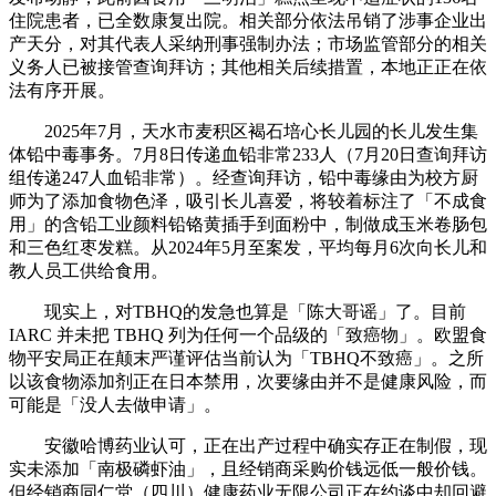
住院患者，已全数康复出院。相关部分依法吊销了涉事企业出
产天分，对其代表人采纳刑事强制办法；市场监管部分的相关
义务人已被接管查询拜访；其他相关后续措置，本地正正在依
法有序开展。
2025年7月，天水市麦积区褐石培心长儿园的长儿发生集
体铅中毒事务。7月8日传递血铅非常233人（7月20日查询拜访
组传递247人血铅非常）。经查询拜访，铅中毒缘由为校方厨
师为了添加食物色泽，吸引长儿喜爱，将较着标注了「不成食
用」的含铅工业颜料铅铬黄插手到面粉中，制做成玉米卷肠包
和三色红枣发糕。从2024年5月至案发，平均每月6次向长儿和
教人员工供给食用。
现实上，对TBHQ的发急也算是「陈大哥谣」了。目前
IARC 并未把 TBHQ 列为任何一个品级的「致癌物」。欧盟食
物平安局正在颠末严谨评估当前认为「TBHQ不致癌」。之所
以该食物添加剂正在日本禁用，次要缘由并不是健康风险，而
可能是「没人去做申请」。
安徽哈博药业认可，正在出产过程中确实存正在制假，现
实未添加「南极磷虾油」，且经销商采购价钱远低一般价钱。
但经销商同仁堂（四川）健康药业无限公司正在约谈中却回避