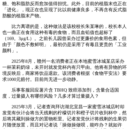
糖、饱和脂肪反而愈加值得担忧。此外，目前的植脂末也正在
「进化」，现正在也呈现了比以前健康良多，不再含有反式脂
肪酸的植脂末产物。
比力离谱的是，这种做法是该校校长朱某琳的，校长本人
也一曲正在食用这种有毒的食物，而且血铅值也超标了
（169。3μg/L）。之前长儿园曾采办过更廉价的食用色素，但
由于「颜色不敷鲜明」，最初仍是采用了有毒且更贵的「工业
颜料」。
2025年8月，赣州一名消费者正在本地蜜雪冰城某店采办
一杯茉莉奶绿，未开封就发觉杯内有只甲由。他将有异物的环
境反映后，商家将饮品退款。该消费者根据《食物平安法》要
求1000元赔付。目前尚无进一步动静。
乐事客服回应薯片含 TBHQ 致癌添加剂，含量合适国
度，过量摄入有哪些风险？几多才算过量摄入？
2025年3月，记者查询拜访湖北宜昌一家蜜雪冰城店时却
发觉有伙计会将当天残剩的柠檬切片和橙子切片收到杯中，然
后将其藏到操做方的置物柜里。记者发觉伙计将残剩的生果切
片随便放置，而且对记者说「操做操做呗，能咋办？就如许