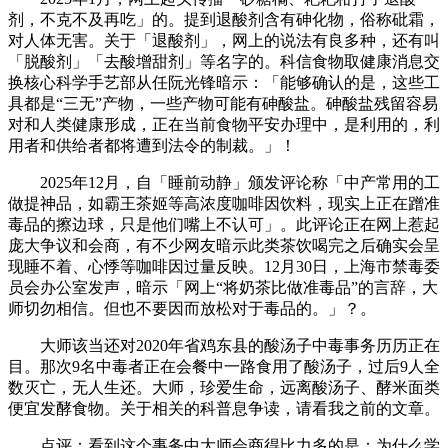
剂，不克不及再吃」的。提到退酸剂含有砷化物，俗称砒霜，
对人体无害。关于「退酸剂」，网上的说法有良多种，还有叫
「脱酸剂」「去酸增甜剂」等名字的。科信食物取健康消息交
换核心科学手艺部从任阮光锋暗示：「能够确认的是，这些工
具都是“三无”产物，一些产物可能有砷酸盐。砷酸盐残留容易
对和人类健康形成，正在当前食物平安办理中，是利用的，利
用者和供给者都将遭到法令的制裁。」！
2025年12月，自「睡前动静」颁发评论称「中产常用的工
做提神品，如霸王茶姬等高浓度咖啡因饮料，现实上正在蹭准
毒品的擦边球，只是他们嘴上不认可」。此评论正在网上惹起
庞大争议和会商，有不少网友暗示此类茶饮喝完之后确实会呈
现睡不着、心悸等咖啡因过量反映。12月30日，上海市禁毒委
员会办公室发声，暗示「网上“将奶茶比做准毒品”的言辞，大
师切勿相信。但也不要因而放松对于毒品的。」？。
大师该当还对2020年省鸡东县的酸汤子中毒事务历历正在
目。那次9名中毒者正在会餐中一路食用了酸汤子，过后9人全
数灭亡，无人生还。大师，珍爱生命，远离酸汤子、酵米面类
便宜发酵食物。关于相关的科普息争读，请看我之前的文章。
点评：看到这个事务中大师会商得比力多的是：为什么学