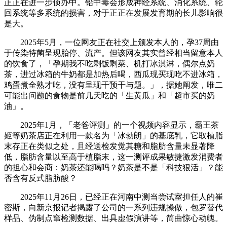
正正在进一步侦办中。铅中毒会形成神经系统、消化系统、轮
回系统等多系统的损害，对于正正在发展发育期的长儿影响很
是大。
2025年5月，一位网友正在社交上颁发本人的，孕37周由
于传染特菌呈现胎停、流产。但该网友其实曾经相当留意本人
的饮食了，「孕期我不吃剩饭剩菜、机打冰淇淋，偶尔点奶
茶，进过冰箱的牛奶都是加热后喝，西瓜现买现吃不进冰箱，
鸡蛋煮全熟才吃，没有呈现干预干与题。」，据她阐发，唯二
可能出问题的食物是前几天吃的「生黄瓜」和「超市买的奶
油」。
2025年1月，「老爸评测」的一个视频内容显示，霸王茶
姬等奶茶店正在利用一款名为「冰勃朗」的基底乳，它取植脂
末存正在类似之处，且经送检发觉其糖和脂肪含量未显著降
低，脂肪含量以至高于植脂末，这一测评成果敏捷激发消费者
的担心和会商：奶茶还能喝吗？奶茶是不是「科技狠活」？能
否含有反式脂肪酸？
2025年11月26日，已经正在河南中测当尝试室担任人的崔
密斯，向新京报记者揭露了公司的一系列违规操做，包罗替代
样品、伪制点窜检测数据、出具虚假演讲等，简曲惊心动魄。