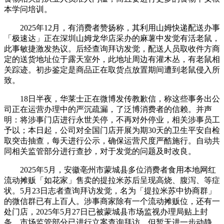
本学问培训。
2025年12月，有消费者赞扬称，其利用山姆快递配送办事
「极速达」正在深圳山姆龙华店采办的麻薯中发觉有活老鼠，
此事敏捷激发热议。后经查询拜访发觉，配送人员取收件方商
定的送货地址位于露天室外，此地址周边有灌木丛，有老鼠相
关踪迹。初步鉴定是商品正在取货点放置期间遭到老鼠侵入所
致。
18日半夜，华莱士正在微博发传教歉信，称这些事务出公
司正在运营办理中的严沉疏漏，了泛博消费者的信赖。并声
明：将涉事门店进行永世关停，不再对外停业，相关涉事员工
予以；本日起，公司对全国门店开展为期30天的卫生平安自检
取突击抽查，每天进行公示，确保运营尺度严酷施行。自动共
同相关监管部分进行查抄，对于发觉的问题及时改良。
2025年5月，安徽亳州市蒙城县多位消费者食用本地网红
流动摊贩「如花家」售卖的提拉米苏后呈现高烧、腹泻、等症
状。5月23日志者查询拜访发觉，名为「提拉米苏中协商群」
的微信群已有上百人。涉事商家除有一个流动摊贩位，还有一
处门店，2025年5月27日已被蒙城县市场监视办理局贴上封
条。市场监管部分已进行立案查询拜访，但暂无进一步动静。