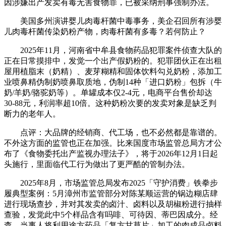
因涉嫌出产发卖有毒无害食物罪，已被采纳刑事强制办法。
美国多州演讲婴儿肉毒杆菌中毒事务，美企召回所有涉婴
儿肉毒杆菌传染奶粉产物，肉毒杆菌有多毒？若何防止？
2025年11月，河南省中牟县食物药品犯罪案件侦查大队的
正在日常摸排中，发觉一个出产假奶粉的。犯罪团伙正在出租
屋用植脂末（奶精）、麦芽糊精和固体饮料勾兑奶粉，添加工
业喷鼻精伪制奶喷鼻取质地，伪制14种「进口奶粉」包拆（牛
奶/羊奶/骆驼奶等）。单罐成本仅2-4元，电商平台售价却达
30-88元，利润率超10倍。这种奶粉次要的发卖对象是缺乏判
断力的老年人。
点评：大品牌的经销商、代工场，也不必然都是靠谱的。
不外这方面的监管也正在加强。比来国度市场监管总局方才公
布了《食物委托出产监视办理法子》，将于2026年12月1日起
头施行，里面临代工行为做出了更严酷的管制办法。
2025年8月，市场监管总局发布2025「守护消费」铁拳步
履典型案例：5月漳州市监管部分对陈某顺运营的锅边糊店肆
进行现场查抄，并对其发卖的卤汁、卤料以及胡椒粉进行抽样
查验，发觉此中5个样品含有吗啡、可待因、蒂巴因成分。经
查，当事人将利用途方药品「复方甘草片」加工的肉成品卤料