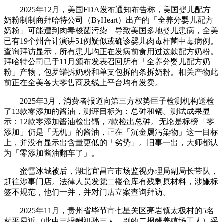
2025年12月，美国FDA发布通知布告称，美国婴儿配方
奶粉制制商拜哈特公司（ByHeart）出产的「全养分婴儿配方
奶粉」可能遭到肉毒梭菌污染，导致美国多地婴儿患病，全美
已有19个州合计演讲51例疑似或确诊婴儿肉毒杆菌中毒病例。
查询拜访显示，所有患儿均正在发病前食用过这款配方奶粉。
拜哈特公司已于11月颁布发表召回所有「全养分婴儿配方奶
粉」产物，包罗罐拆奶粉和单支包拆的条拆奶粉。相关产物此
前正在全美各大零售商及线上平台均有发卖。
2025年3月，消费者报道向第三方权势巨子检测机构送检
了13款零添加的酱油，测评目标为：总砷和镉。测试成果显
示：12款零添加酱油检出镉，7款检出总砷。无论是标榜「零
添加」仍是「无机」的酱油，正在「沉金属污染物」这一目标
上，并没有显示出含量更低的「劣势」。旧事一出，大师都认
为「零添加酱油翻车了」。
蜜雪冰城被后，湖北宜昌市市场监视办理局副局长带队，
赶往涉事门店。法律人员发觉二楼仓库有残剩原材料，涉嫌标
签不规范，他们一并，并对门店立案查询拜访。
2025年11月，贵州省毕节市七星关区亮岩镇太极村的5名
村平易近（此中三报酬祖孙三人，别的二报酬养殖场工人）采