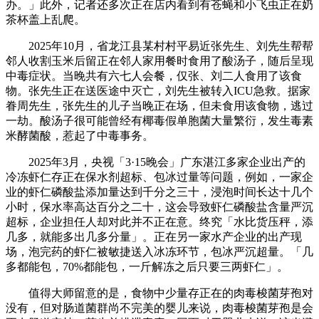
办。」此外，记者还多次正在店内看到有苍蝇和小飞虫正在奶
茶杯盖上乱爬。
2025年10月，省龙江县某村村平易近张先生、刘先生帮帮
邻人收割玉米后留正在邻人家用餐时食用了酸汤子，随后呈现
中毒症状。当晚共有六七人会餐，仅张、刘二人食用了该食
物。张先生正在送医途中灭亡，刘先生被转入ICU急救。据家
眷周先生，张先生的儿子当晚正在场，但未食用该食物，逃过
一劫。酸汤子很可能曾经有椰毒假单胞菌大量繁衍，发生毒素
米酵菌酸，惹起了中毒事务。
2025年3月，央视「3·15晚会」广东湛江多家企业出产的
冷冻虾仁存正在保水剂超标、包冰过量等问题，例如，一家企
业的虾仁磷酸盐添加量达到千分之三十，浸泡时间长达十几个
小时，保水率高达百分之二十，这会导致虾仁磷酸盐含量严沉
超标，企业担任人却对此并不正在意。终究「水比货压秤，添
几多，就能多出几多分量」。正在另一家水产企业的出产现
场，泡完药的虾仁被敏捷送入冰冻环节，包冰严沉超量。「几
多都能包，70%都能包，一斤解冻之后只要三两虾仁」。
值得大师留意的是，食物中少量存正在的肉毒梭菌芽孢对
没有，但对肠道菌群尚不完美的婴儿来说，肉毒梭菌芽孢是会