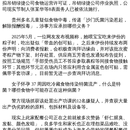
拟吊销绿捷公司食物运营许可证，吊销绿捷公司停业执照，公
司现实节制人张某华等8表面务人已被依法施行。
贵州多名儿童疑似食物中毒，传递「沙门氏菌污染惹起，
解除报酬投毒」，涉事方应承担哪些义务？
2025年5月，一位网友发布视频称，她喂宝宝吃来伊份的
粽子时，吃出疑似「带血的创可贴」。之后来伊份持续发布两
份声明：向消费者报歉，会积极查询拜访缘由，并对该批次蜜
枣粽产物下架、封存处置。供应商五芳斋也发通知布告提到，
按照工场规范「手部受伤员工不答应参取裹粽等间接食物接触
环节；其他环节元正在场内只答应利用含金属蓝色创可贴，需
佩带手套功课」。目前暂无进一步查询拜访消息。
女子怀孕 37 周因吃冷藏食物传染特菌流产，什么是特
菌？哪些食物中可能存正在这种病菌？
警方现场抓获该处置出产功课的12名嫌疑人，并查获大量
出产伪劣奶粉的原料、包拆材料及设备等。
现实上此家配餐公司正在之前就被多次赞扬「虾仁腥臭、
发黏、颜色发暗」，良多学生和家长也正在埋怨菜品难吃、没
有养分等问题，但却屡屡中标成为上海各个学校的团餐配餐供