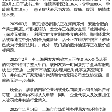
至9月21日下战书17时，住院察看医治136人（含学生89人，学
龄前儿童10人），患者症状表示为发烧、腹痛、腹泻，病情体
征不变。
2025年3月，新京报记者随机正在河南郑州、安徽合肥的
华莱士两店进行卧底暗访，发觉存正在屡次点窜「效期标签」
（保质无效期），利用过时食材制做餐食的环境。郑州经北六
店被曝通过中介伪制全员健康证，店长正在暗访中婉言「假证
已成为行业潜法则」。此外，该门店的煎炸油还存正在酸价超
标问题。
2025年2月，有上海网友发帖称本人正在盒马X会员店买
的馄饨中吃到了整只甲由。该网友第一时间拨打了盒马客服电
线 进行赞扬，上海市市场监视办理局已对此事立案查询拜
访，并向出产厂家无锡市尚清和食物无限公司发送协查函。目
前尚无进一步动静。
晚会后，涉事的四家企业均被处以罚款并吊销食物出产许
可证，且五年内不得从头申请；同时，企业代表人及次要担任
人被罚款并实施行业禁入。
2025年11月14日，上海市市场监视办理局发布环境传递，