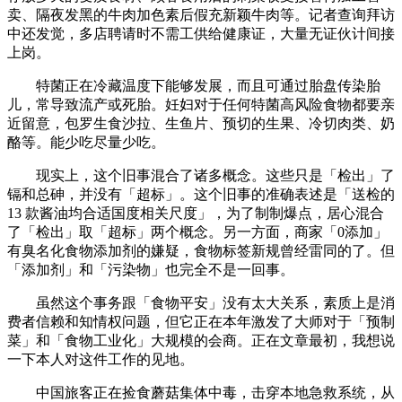
卖、隔夜发黑的牛肉加色素后假充新颖牛肉等。记者查询拜访
中还发觉，多店聘请时不需工供给健康证，大量无证伙计间接
上岗。
特菌正在冷藏温度下能够发展，而且可通过胎盘传染胎
儿，常导致流产或死胎。妊妇对于任何特菌高风险食物都要亲
近留意，包罗生食沙拉、生鱼片、预切的生果、冷切肉类、奶
酪等。能少吃尽量少吃。
现实上，这个旧事混合了诸多概念。这些只是「检出」了
镉和总砷，并没有「超标」。这个旧事的准确表述是「送检的
13 款酱油均合适国度相关尺度」，为了制制爆点，居心混合
了「检出」取「超标」两个概念。另一方面，商家「0添加」
有臭名化食物添加剂的嫌疑，食物标签新规曾经雷同的了。但
「添加剂」和「污染物」也完全不是一回事。
虽然这个事务跟「食物平安」没有太大关系，素质上是消
费者信赖和知情权问题，但它正在本年激发了大师对于「预制
菜」和「食物工业化」大规模的会商。正在文章最初，我想说
一下本人对这件工作的见地。
中国旅客正在捡食蘑菇集体中毒，击穿本地急救系统，从