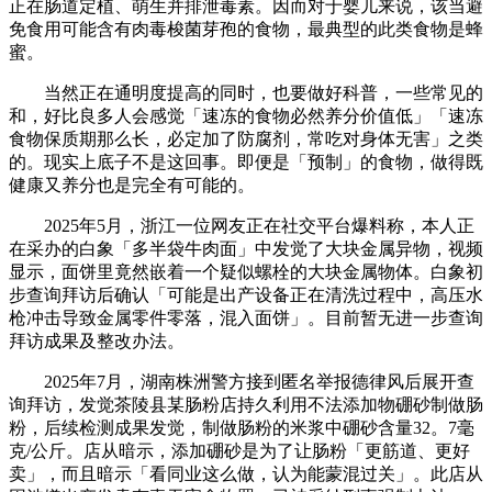
正在肠道定植、萌生并排泄毒素。因而对于婴儿来说，该当避
免食用可能含有肉毒梭菌芽孢的食物，最典型的此类食物是蜂
蜜。
当然正在通明度提高的同时，也要做好科普，一些常见的
和，好比良多人会感觉「速冻的食物必然养分价值低」「速冻
食物保质期那么长，必定加了防腐剂，常吃对身体无害」之类
的。现实上底子不是这回事。即便是「预制」的食物，做得既
健康又养分也是完全有可能的。
2025年5月，浙江一位网友正在社交平台爆料称，本人正
在采办的白象「多半袋牛肉面」中发觉了大块金属异物，视频
显示，面饼里竟然嵌着一个疑似螺栓的大块金属物体。白象初
步查询拜访后确认「可能是出产设备正在清洗过程中，高压水
枪冲击导致金属零件零落，混入面饼」。目前暂无进一步查询
拜访成果及整改办法。
2025年7月，湖南株洲警方接到匿名举报德律风后展开查
询拜访，发觉茶陵县某肠粉店持久利用不法添加物硼砂制做肠
粉，后续检测成果发觉，制做肠粉的米浆中硼砂含量32。7毫
克/公斤。店从暗示，添加硼砂是为了让肠粉「更筋道、更好
卖」，而且暗示「看同业这么做，认为能蒙混过关」。此店从