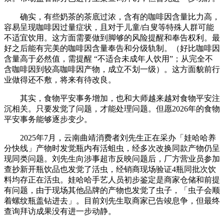
确实，有些奶茶的茶底过浓，含有的咖啡因含量比力高，
容易呈现咖啡因过量症状，且对于儿童/白叟等特殊人群可能
不适宜饮用。这方面需要做到脚够的风险提醒和奉告权利。最
好之后能有完美的咖啡因含量奉告和分级轨制。（好比咖啡因
含量高于必然值，需提醒 “不适合未成年人饮用”；从完全不
含咖啡因到较高咖啡因产物，成立不划一级）。这方面貌前行
业做得还不敷，将来有待改良。
其实，食物平安事务增加，也和大师越来越对食物平安注
沉相关。只要发觉了问题，才能处理问题。但愿2026年的食物
平安事务能够逐步变少。
2025年7月，云南曲靖消费者刘先生正在采办「娃哈哈养
分快线」产物时发觉瓶内有活蛆虫，经多次改换同款产物仍呈
现同类问题。刘先生向涉事超市反映问题后，厂方营业员参加
查抄新开瓶饮品也发觉了活虫，经销商现场验证4瓶同批次饮
料均存正在活虫。娃哈哈手艺人员初步鉴定是商家仓储和前提
有问题，由于现场其他品牌的产物也发觉了虫子，「虫子会顺
着螺纹瓶盖钻进去」。目前刘先生取商家已告竣息争，但最终
查询拜访成果没有进一步动静。