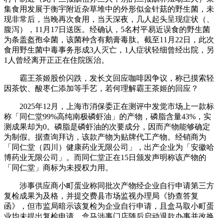
集食用发展于衡宇附近杂草堆中的外形似金针菇的野生菌，未
现非常后，当晚再次食用，当天深夜，几人起头呈现症状（、
腹泻），11月17日送医。经确认，5名村平易近误食的野生菌
为条盖盔孢伞菌，该菌种含有鹅膏毒肽。截至11月22日，此次
食用野生菌中毒事务形成3人灭亡，1人症状轻细曾经出院，另
1人曾经离开正正在住院医治。
霸王茶姬股价闪跌，发长文回应咖啡因争议，称已摸索轻
因茶饮、酸枣仁添加等手艺，若何理解霸王茶姬的回应？
2025年12月，上海市消保委正在测评中发觉市场上一款标
称「同仁堂99%高纯南极磷虾油」的产物，磷脂含量43%，实
测成果却为0。磷脂是磷虾油的次要成分，因而产物能够确定
为制假。据查询拜访，该款产物为贴牌代工产物。经销商为
「同仁堂（四川）健康药业无限公司」，出产企业为「安徽哈
博药业无限公司」。而同仁堂正在15日颁发声明称该产物的
「同仁堂」商标为未授权力用。
涉事供应商小町蛋业称同批次产物经企业自行申请第三方
复检成果为及格，并提交费县市场监视办理局《协查答复
函》，但市监局暗示该复检为企业自行申请，且盒马取小町蛋
业均未提出复检申请。盒马涉事门店随后启动退款办事并改换