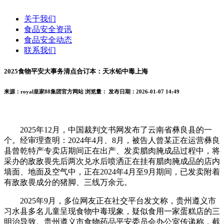
关于我们
食品安全资讯
食品安全动态
联系我们
2025食物平安大事务清点合订本：天水铅中毒上海
来源：royal皇家88集团官方网站
浏览量：
发布日期：2026-01-07 14:49
2025年12月，中国裁判文书网发布了云南省彝良县的一
个。经审理查明：2024年4月、8月，被告人曾某正在运营彝良
县曾乾特产专卖店期间正在出产、发卖腊肉腌成品过程中，将
采办的敌敌畏先后两次兑水后喷洒正在挂有腊肉腌成品的店内
墙面、地面及空气中，正在2024年4月至9月期间，已发卖附着
有敌敌畏成分的猪脚、三线万余元。
2025年9月，多位网友正在社交平台发文称，贵州遵义市
习水县多名儿童呈现食物中毒现象，疑似食用一家蛋糕店的三
明治导致。贵州遵义市食物药品平安委员会办公室传递称，截