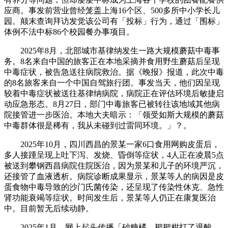
应商。事发前营业曾经笼盖上海16个区、500多所中小学长儿
园。颠末查询拜访发觉该公司有「投标」行为，通过「围标」
体例不法中标86个校园餐办事项目。
2025年8月，北部城市基律纳发生一路大规模蘑菇中毒事
务。8名来自中国的旅客正在本地采摘并食用野生蘑菇后呈现
中毒症状，被告急送往病院救治。据《晚报》报道，此次中毒
的8名旅客来自一个中国自驾旅行团。事发当天，他们因呈现
较着中毒症状被送往基律纳病院，病院正在评估环境后敏捷启
动应急形态。8月27日，部门中毒旅客已被转往该地域其他病
院接管进一步医治。本地大夫暗示：「领受如斯大规模的蘑菇
中毒群体很是稀有，我从未碰到过雷同环境。」？。
2025年10月，四川西昌的景某一家6口食用网购皮蛋后，
多人接踵呈现上吐下泻、发烧、昏倒等症状，4人正在凌晨5点
被送到攀钢西昌病院住院医治，因为景某和儿子的环境严沉，
还接管了血液透析。病院诊断成果显示，景某等人的病因是皮
蛋食物中毒导致的沙门氏菌传染，还呈现了传染性休克、急性
肾功能衰竭等症状。时间发生后，景某等人仍正在康复医治
中。目前暂无后续动静。
2025年1月，网上起头传播「砂糖橘、耙耙柑打了退酸