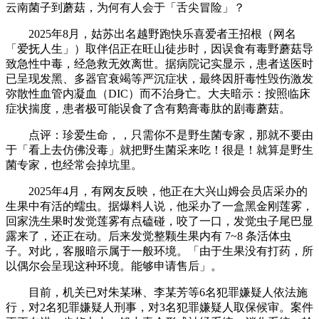
云南菌子到蘑菇，为何有人会于「舌尖冒险」？
2025年8月，姑苏出名越野跑快乐喜爱者王招根（网名
「爱抚人生」）取伴侣正在旺山徒步时，因误食有毒野蘑菇导
致急性中毒，经急救无效离世。据病院记实显示，患者送医时
已呈现发黑、多器官衰竭等严沉症状，最终因肝毒性毁伤激发
弥散性血管内凝血（DIC）而不治身亡。大夫暗示：按照临床
症状揣度，患者极可能误食了含有鹅膏毒肽的剧毒蘑菇。
点评：珍爱生命，，只需你不是野生菌专家，那就不要由
于「看上去仿佛没毒」就把野生菌采来吃！很是！就算是野生
菌专家，也经常会掉坑里。
2025年4月，有网友反映，他正在大兴山姆会员店采办的
生果中有活的蠕虫。据爆料人说，他采办了一盒黑金刚莲雾，
回家洗生果时发觉莲雾有点磕碰，咬了一口，发觉虫子尾巴显
露来了，还正在动。后来发觉整颗生果内有 7~8 条活体虫
子。对此，客服暗示属于一般环境。「由于生果没有打药，所
以偶尔会呈现这种环境。能够申请售后」。
目前，机关已对朱某琳、李某芳等6名犯罪嫌疑人依法施
行，对2名犯罪嫌疑人刑事，对3名犯罪嫌疑人取保候审。案件