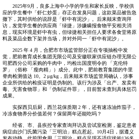
2025年9月，良多上海中小学的学生和家长反映，学校供
应的学生餐中「虾仁炒蛋」存正在发臭问题，这款菜品被告急
撤下，其时供给的说辞是「虾中有泥沙」。后来颠末查询拜
访，发觉学生餐的供应商「绿捷」涉嫌瞒报食物平安相关消
息，现实环境是虾中有虫，但绿捷相关担任人要求各食堂将原
料及菜品全数下架并当场，并对外同一「虾中有泥沙」。
2025 年 4 月，合肥市市场监管部分正在专项抽检中发
觉，肥前教育成长集团无限公司及安徽联家供应链办理无限公
司肥西分公司采购的牛肉中，均检出国度明令的 「克伦特
罗」（俗称 「瘦肉精」）成分。此中，肥前教育集团的牛里
脊肉检测值达 10。2 μg/kg，后来颠末市场监管局确认，涉事
企业所供给的检疫证明是伪制的。该行为涉及「出产、发卖有
毒、无害食物罪」和「伪制证件罪」，目前暂未查到具体惩罚
成果。
实探西贝后厨，西兰花保质期 2 年，还有速冻油炸茄子，
冷冻食物养分价值若何？保留两年还能吃吗？
经省、市、县疾控专家查询拜访及尝试室检测，鉴定患者
病症由沙门氏菌污染「三明治」糕点惹起。10月4日，据遵义
发布动静，此前因食用「三明治」糕点呈现不适症状的136名