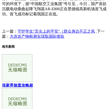
可的环境下，据“中国航空工业集团”号引见，今日，国产首款
沉载电动垂曲起降飞翔器AR-E800正在景德镇高新机场首飞成
功。首飞成功标记着我国正在低。
上一篇：
守护学生“舌尖上的平安”（群众身边不正之风
下一
篇：
大连农产物检测实现取国际接轨
相关新闻
张家界旅逛攻略超