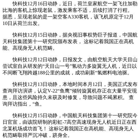
快科技12月16日动静，近日，荷兰皇家航空一架飞往加勒
比海的客机上惊现老鼠，激发乘客不适，后续打消了行程。
据悉，呈现老鼠的是一架空客A330客机，该飞机原定于12月
10日从荷兰出发。
快科技12月15日动静，据央视旧事权势巨子报道，中国航
天科技集团第十一研究院颁布发表， 这标记着我国正在高机
能、高现身无人机范畴。
快科技12月12日动静，日报发文，由航空航天大学天目山
尝试室自从研发的“天目山一号”氢动力多旋翼无人机，近日以
不间断飞翔跨越188公里的成就，成功刷新“氢燃料电池驱。
快科技12月13日动静，本地时间本月12日，美国正式发布
查询拜访演讲，认定V-22“鱼鹰”倾转旋翼机存正在大量平安现
患，且这些风险持久未获及时修复，导致问题不竭累积。 查
询拜访指出，“鱼。
快科技12月15日动静，中国航天科技集团第十一研究院今
日官宣，由该院研制的彩虹-7高空高速现身无人机近日正在西
北某机场成功首飞！ 这标记着我国正在高机能、高现身无人
机范畴取得严沉冲破，跻身全。