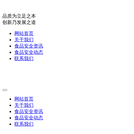
品质为立足之本
创新乃发展之道
网站首页
关于我们
食品安全资讯
食品安全动态
联系我们
网站首页
关于我们
食品安全资讯
食品安全动态
联系我们