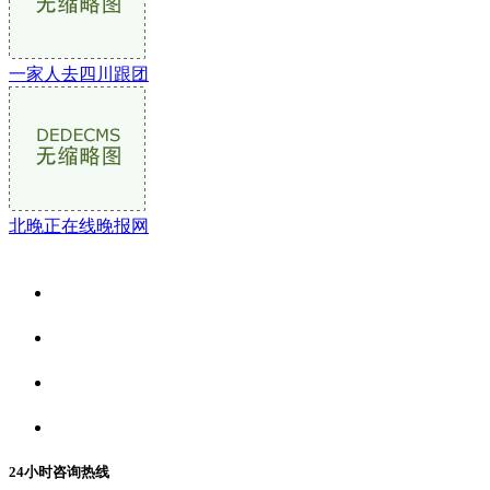
一家人去四川跟团
北晚正在线晚报网
关于我们
食品安全资讯
食品安全动态
联系我们
24小时咨询热线