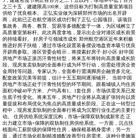
5，建建密度节制正在百分之二十五以内，绿地率不低于百分
之三十五，建建限高100米。这些目标为打制高质量室第项目
供给了优良根本。 正弘实业做为深耕郑州市场的出名开辟
商，此前已正在航空港区成功打制了正弘·公园项目。该项目
集政务、商务、教育、贸易等多德配套于一体，为区域树立了
高质量室第标杆。此次再度拿地，显示出企业对港区成长前景
的持续看好。 好房子引领城市成长 郑州航空港区近年来积极
推进好房子扶植，通过市场化设置装备摆设地盘资本吸引优良
开辟商参取。港区管委会暗示，将摸索好房子·好小区·好中国
房地产市场正派历汗青性转型，将来五年将转向高质量成长阶
段。现房发卖轨制的全面奉行成为环节行动，但需处理房企资
金周转等问题。专家认为，全面奉行需满脚房企融资多元化、
配套政策完美等前提，估计十五五期间逐渐铺开。 当前中国
房地产市场正处于汗青性转型的环节期间。跟着城镇人均住房
面积冲破40平方米、户均具有1。1套住房，市场供需关系已发
生底子性变化。将来五年，房地产行业将从高速扩张转向以质
量提拔和布局优化为焦点的高质量成长阶段。正在这一转型过
程中，现房发卖轨制的全面奉行将成为沉塑行业生态的主要行
动。 住房供给系统深度沉构，市场+保障双轨制成新常态 正
出力建立市场+保障的双轨制住房供给系统。一方面，沉点扶
植面向工薪阶级的保障性住房，确保根基栖身需求；另一方
面，通过市场化机制精准婚配改善型住房需求。这种分类施策