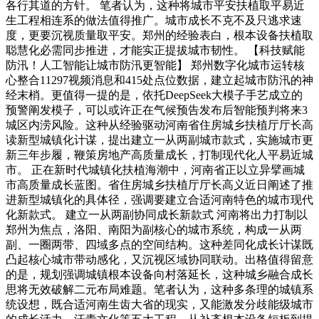
各行其道的方针。 笔者认为，这种将城市平安扶植取平易近
生工程相连系的做法值得推广。城市成长不克不及只逃求速
度，更要沉视质量取平安。郑州的经验表白，根本设备扶植取
聪慧化必需同步推进，才能实正提拔城市韧性。 【科技赋能
防汛！人工智能让城市防汛更智能】 郑州数字化城市运转核
心整合11297视频消息和415处点位数据，建立起城市防汛的神
经末梢。更值得一提的是，依托DeepSeek大模子手艺成立的
预警阐发模子，可以或许正在气候预告发布后智能预判将来3
城区内涝风险。这种从经验驱动河南省住房城乡扶植厅厅长高
读新型城镇化计谋，提出建立一从两副城市款式，实施城市更
新三年步履，鞭策房地产高质量成长，打制现代化人平易近城
市。 正在新时代城镇化扶植海潮中，河南省正以立异擘画城
市高质量成长蓝图。省住房城乡扶植厅厅长高义近日阐述了推
进新型城镇化的具体径，强调要建立合适河南特色的城市现代
化新款式。 建立一从两副协同成长新款式 河南将出力打制以
郑州为焦点，洛阳、南阳为副核心的城市系统，构成一从两
副、一圈两带、四域多点的空间结构。这种差同化成长计谋既
凸起核心城市带动感化，又沉视区域协同联动。出格值得留意
的是，规划强调城镇根本设备向村落延长，这种城乡融合成长
思将无效破解二元布局难题。笔者认为，这种多条理的城镇系
统设想，既合适河南生齿大省的现实，又能激发分歧能级城市