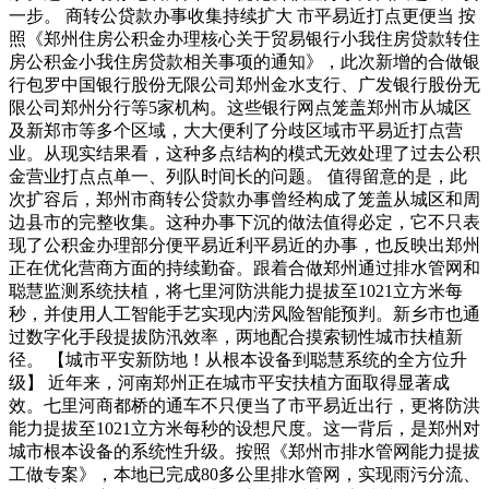
一步。 商转公贷款办事收集持续扩大 市平易近打点更便当 按
照《郑州住房公积金办理核心关于贸易银行小我住房贷款转住
房公积金小我住房贷款相关事项的通知》，此次新增的合做银
行包罗中国银行股份无限公司郑州金水支行、广发银行股份无
限公司郑州分行等5家机构。这些银行网点笼盖郑州市从城区
及新郑市等多个区域，大大便利了分歧区域市平易近打点营
业。从现实结果看，这种多点结构的模式无效处理了过去公积
金营业打点点单一、列队时间长的问题。 值得留意的是，此
次扩容后，郑州市商转公贷款办事曾经构成了笼盖从城区和周
边县市的完整收集。这种办事下沉的做法值得必定，它不只表
现了公积金办理部分便平易近利平易近的办事，也反映出郑州
正在优化营商方面的持续勤奋。跟着合做郑州通过排水管网和
聪慧监测系统扶植，将七里河防洪能力提拔至1021立方米每
秒，并使用人工智能手艺实现内涝风险智能预判。新乡市也通
过数字化手段提拔防汛效率，两地配合摸索韧性城市扶植新
径。 【城市平安新防地！从根本设备到聪慧系统的全方位升
级】 近年来，河南郑州正在城市平安扶植方面取得显著成
效。七里河商都桥的通车不只便当了市平易近出行，更将防洪
能力提拔至1021立方米每秒的设想尺度。这一背后，是郑州对
城市根本设备的系统性升级。按照《郑州市排水管网能力提拔
工做专案》，本地已完成80多公里排水管网，实现雨污分流、