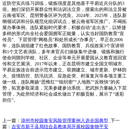
近防空实兵练习训练，锻炼强度是其他基干平易近兵分队的3
倍。她们深切开展群众性和法训法立异，摸索出的和法立异被
云南省军区、昆明警备区评为优良。2024年、2025年，连队新
纲领试训和分队规范化组训试点，被云南省军区推广。不竭拓
展办事体例。连队紧贴时代要求，积极自动“走出去”，以矫捷
多样的形式向全社会爱国拥军正能量，认实当好国防教育“宣
传员”、下层管理“网格员”和处所成长“办事员”。早正在2006
年，连队就组建了红色故事、国防教育、兵役政策3个宣讲班
和1个文艺表演队，多年来官兵们操纵集中进修、锻炼和施行
使命间隙到学校、社区、企业等单元开展爱国从义教育巡回宣
传和文艺展演。2017年以来，正在昆明市建立全国文明城市、
平易近族连合前进示范市建立、双拥建立、城市更新、护林防
火、疫情防控、防汛抗洪、应急处突、村落复兴等各项主要工
做一线，连队阐扬“思惟红”“组织密”“人地熟”“反映快”的劣
势，拓宽参取渠道，完美参建参治系统，把武拆力量融入下层
管理，为处所经济和社会成长做出了积极贡献，展示了“迷彩
担任”。
上一篇：
漳州市校园食安风险管理案例入选全国典型
下一
篇：
吉安市新干县局结合县教体局开展校园食物平安