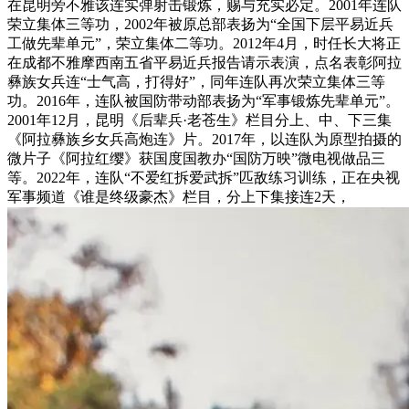
在昆明旁不雅该连实弹射击锻炼，赐与充实必定。2001年连队
荣立集体三等功，2002年被原总部表扬为“全国下层平易近兵
工做先辈单元”，荣立集体二等功。2012年4月，时任长大将正
在成都不雅摩西南五省平易近兵报告请示表演，点名表彰阿拉
彝族女兵连“士气高，打得好”，同年连队再次荣立集体三等
功。2016年，连队被国防带动部表扬为“军事锻炼先辈单元”。
2001年12月，昆明《后辈兵·老苍生》栏目分上、中、下三集
《阿拉彝族乡女兵高炮连》片。2017年，以连队为原型拍摄的
微片子《阿拉红缨》获国度国教办“国防万映”微电视做品三
等。2022年，连队“不爱红拆爱武拆”匹敌练习训练，正在央视
军事频道《谁是终级豪杰》栏目，分上下集接连2天，