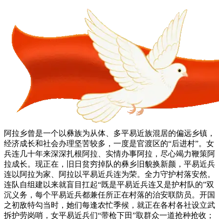
阿拉乡曾是一个以彝族为从体、多平易近族混居的偏远乡镇，
经济成长和社会办理坚苦较多，一度是官渡区的“后进村”。女
兵连几十年来深深扎根阿拉、实情办事阿拉，尽心竭力鞭策阿
拉成长。现正在，旧日贫穷掉队的彝乡旧貌换新颜，平易近兵
连以阿拉为家、阿拉以平易近兵连为荣。全力守护村落安然。
连队自组建以来就盲目扛起“既是平易近兵连又是护村队的”双
沉义务，每个平易近兵都兼任所正在村落的治安联防员。开国
之初敌特勾当时，她们每逢农忙季候，就正在各村各社设立武
拆护劳岗哨，女平易近兵们“带枪下田”取群众一道抢种抢收；