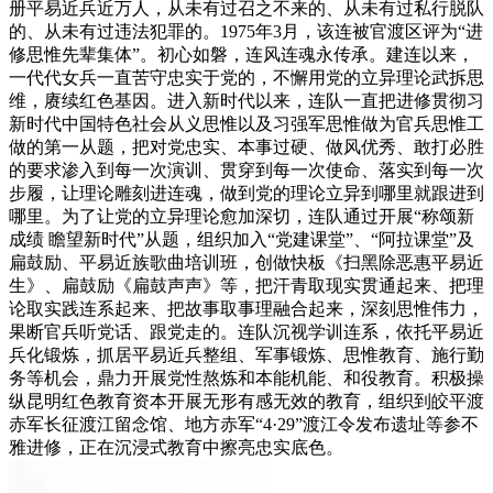
册平易近兵近万人，从未有过召之不来的、从未有过私行脱队
的、从未有过违法犯罪的。1975年3月，该连被官渡区评为“进
修思惟先辈集体”。初心如磐，连风连魂永传承。建连以来，
一代代女兵一直苦守忠实于党的，不懈用党的立异理论武拆思
维，赓续红色基因。进入新时代以来，连队一直把进修贯彻习
新时代中国特色社会从义思惟以及习强军思惟做为官兵思惟工
做的第一从题，把对党忠实、本事过硬、做风优秀、敢打必胜
的要求渗入到每一次演训、贯穿到每一次使命、落实到每一次
步履，让理论雕刻进连魂，做到党的理论立异到哪里就跟进到
哪里。为了让党的立异理论愈加深切，连队通过开展“称颂新
成绩 瞻望新时代”从题，组织加入“党建课堂”、“阿拉课堂”及
扁鼓励、平易近族歌曲培训班，创做快板《扫黑除恶惠平易近
生》、扁鼓励《扁鼓声声》等，把汗青取现实贯通起来、把理
论取实践连系起来、把故事取事理融合起来，深刻思惟伟力，
果断官兵听党话、跟党走的。连队沉视学训连系，依托平易近
兵化锻炼，抓居平易近兵整组、军事锻炼、思惟教育、施行勤
务等机会，鼎力开展党性熬炼和本能机能、和役教育。积极操
纵昆明红色教育资本开展无形有感无效的教育，组织到皎平渡
赤军长征渡江留念馆、地方赤军“4·29”渡江令发布遗址等参不
雅进修，正在沉浸式教育中擦亮忠实底色。