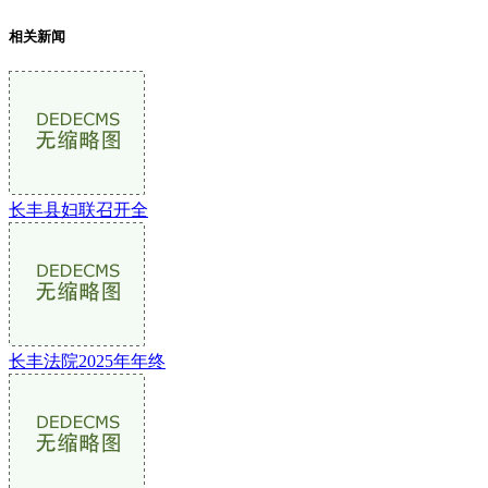
相关新闻
长丰县妇联召开全
长丰法院2025年年终