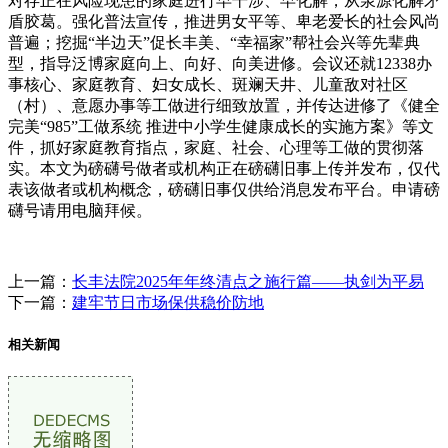
对存正在风险现患的家庭进行早干涉、早化解，从泉源化解矛
盾胶葛。强化普法宣传，推进男女平等、卑老爱长的社会风尚
普遍；挖掘“半边天”促长丰美、“幸福家”帮社会兴等先辈典
型，指导泛博家庭向上、向好、向美进修。会议还就12338办
事核心、家庭教育、妇女成长、斑斓天井、儿童敌对社区
（村）、意愿办事等工做进行细致放置，并传达进修了《健全
完美“985”工做系统 推进中小学生健康成长的实施方案》等文
件，抓好家庭教育指点，家庭、社会、心理等工做的贯彻落
实。本文为磅礴号做者或机构正在磅礴旧事上传并发布，仅代
表该做者或机构概念，磅礴旧事仅供给消息发布平台。申请磅
礴号请用电脑拜候。
上一篇：
长丰法院2025年年终清点之施行篇——执剑为平易
下一篇：
建牢节日市场保供稳价防地
相关新闻