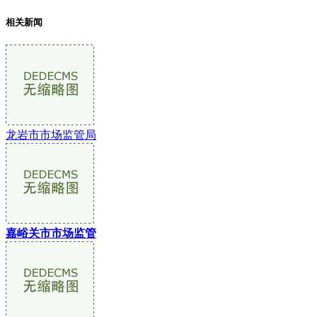
相关新闻
龙岩市市场监管局
嘉峪关市市场监管