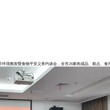
环境阐发暨食物平安义务约谈会，全市26家肉成品、糕点、食