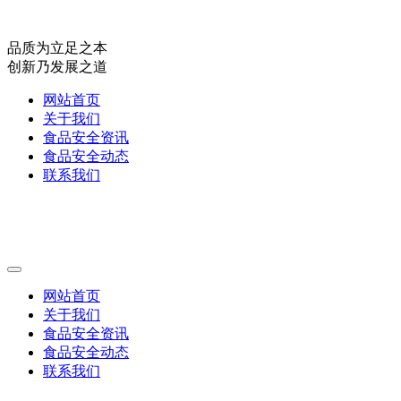
品质为立足之本
创新乃发展之道
网站首页
关于我们
食品安全资讯
食品安全动态
联系我们
网站首页
关于我们
食品安全资讯
食品安全动态
联系我们