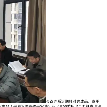
会议连系近期针对肉成品、食用
《中华人平易近国食物平安法》及《食物委托出产监视办理法