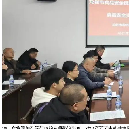
油、食物添加剂等范畴的专项整治步履，对出产环节中的共性