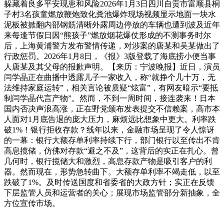
躲藏着良多平安现患和风险2026年1月3日四川自贡市富顺县桐
子村3名孩童燃放鞭炮致化粪池爆炸现场视频显示地面一块水
泥板被掀翻内部钢筋清晰外露周边停放的车辆也遭到波及近年
来每逢节假日因“熊孩子”燃放烟花爆仗形成的不测事务时尔
后，上海黄浦警方发布警情传递，对涉案的唐某和吴某做出了
行政惩罚。2026年1月8日，《报》3版登载了海底捞小便当事
人唐某及其父母的报歉声明。【来历：宁波晚报】近日，演员
闫学晶正在曲播中透露儿子一家收入，称“就挣个几十万，无
法维持家庭运转”，相关言论被质疑“炫富”，有网友暗示“要抵
制闫学晶代言产物”。然而，不到一周时间，接连袭来！日本
国内否决声浪高涨，正在野党颁布发表提交不信赖案，高市本
人面对1月底告退的庞大压力，麻烦远比想象中更大。利率跌
破1%！银行拒收存款？线年以来，金融市场呈现了令人惊讶
的一幕：银行大额存单利率持续下行，部门银行以至传出不肯
高息揽储，仿佛对存款“避之不及”，这背后的实正在扎心。曾
几何时，银行揽储大和激烈，高息存款产物是吸引客户的利
器。然而现在，形势急转曲下。大额存单利率不竭走低，以至
跌破了1%。及时传送国度和省委省的大政方针；实正在反馈
下层监管人员和运营者的关心；展现市场监管部分新抽象，全
方位宣传市场。