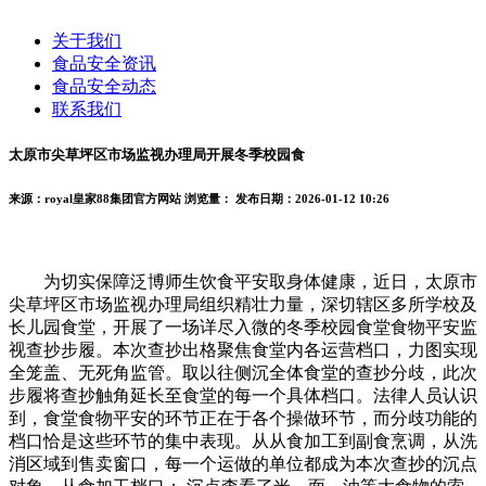
关于我们
食品安全资讯
食品安全动态
联系我们
太原市尖草坪区市场监视办理局开展冬季校园食
来源：royal皇家88集团官方网站
浏览量：
发布日期：2026-01-12 10:26
为切实保障泛博师生饮食平安取身体健康，近日，太原市
尖草坪区市场监视办理局组织精壮力量，深切辖区多所学校及
长儿园食堂，开展了一场详尽入微的冬季校园食堂食物平安监
视查抄步履。本次查抄出格聚焦食堂内各运营档口，力图实现
全笼盖、无死角监管。取以往侧沉全体食堂的查抄分歧，此次
步履将查抄触角延长至食堂的每一个具体档口。法律人员认识
到，食堂食物平安的环节正在于各个操做环节，而分歧功能的
档口恰是这些环节的集中表现。从从食加工到副食烹调，从洗
消区域到售卖窗口，每一个运做的单位都成为本次查抄的沉点