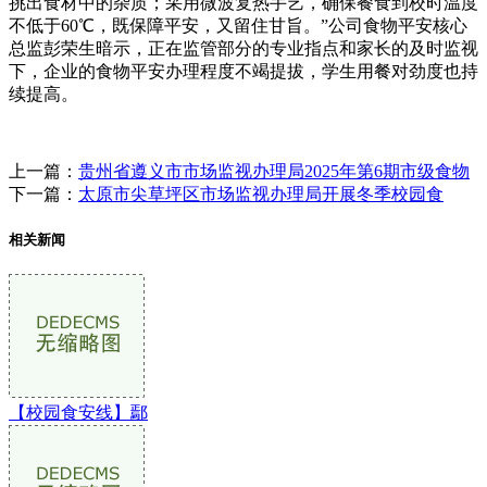
挑出食材中的杂质；采用微波复热手艺，确保餐食到校时温度
不低于60℃，既保障平安，又留住甘旨。”公司食物平安核心
总监彭荣生暗示，正在监管部分的专业指点和家长的及时监视
下，企业的食物平安办理程度不竭提拔，学生用餐对劲度也持
续提高。
上一篇：
贵州省遵义市市场监视办理局2025年第6期市级食物
下一篇：
太原市尖草坪区市场监视办理局开展冬季校园食
相关新闻
【校园食安线】鄢