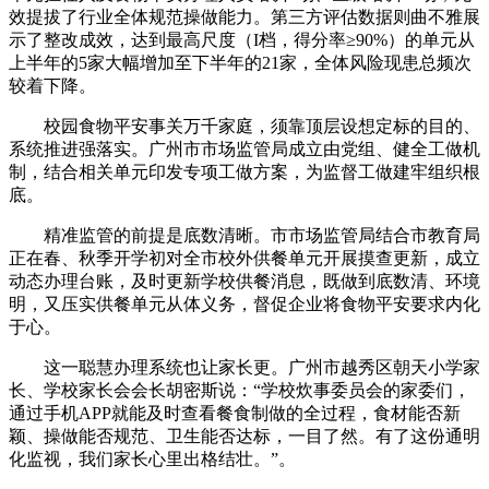
效提拔了行业全体规范操做能力。第三方评估数据则曲不雅展
示了整改成效，达到最高尺度（I档，得分率≥90%）的单元从
上半年的5家大幅增加至下半年的21家，全体风险现患总频次
较着下降。
校园食物平安事关万千家庭，须靠顶层设想定标的目的、
系统推进强落实。广州市市场监管局成立由党组、健全工做机
制，结合相关单元印发专项工做方案，为监督工做建牢组织根
底。
精准监管的前提是底数清晰。市市场监管局结合市教育局
正在春、秋季开学初对全市校外供餐单元开展摸查更新，成立
动态办理台账，及时更新学校供餐消息，既做到底数清、环境
明，又压实供餐单元从体义务，督促企业将食物平安要求内化
于心。
这一聪慧办理系统也让家长更。广州市越秀区朝天小学家
长、学校家长会会长胡密斯说：“学校炊事委员会的家委们，
通过手机APP就能及时查看餐食制做的全过程，食材能否新
颖、操做能否规范、卫生能否达标，一目了然。有了这份通明
化监视，我们家长心里出格结壮。”。