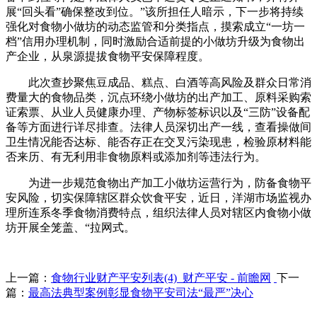
展“回头看”确保整改到位。”该所担任人暗示，下一步将持续
强化对食物小做坊的动态监管和分类指点，摸索成立“一坊一
档”信用办理机制，同时激励合适前提的小做坊升级为食物出
产企业，从泉源提拔食物平安保障程度。
此次查抄聚焦豆成品、糕点、白酒等高风险及群众日常消
费量大的食物品类，沉点环绕小做坊的出产加工、原料采购索
证索票、从业人员健康办理、产物标签标识以及“三防”设备配
备等方面进行详尽排查。法律人员深切出产一线，查看操做间
卫生情况能否达标、能否存正在交叉污染现患，检验原材料能
否来历、有无利用非食物原料或添加剂等违法行为。
为进一步规范食物出产加工小做坊运营行为，防备食物平
安风险，切实保障辖区群众饮食平安，近日，洋湖市场监视办
理所连系冬季食物消费特点，组织法律人员对辖区内食物小做
坊开展全笼盖、“拉网式。
上一篇：
食物行业财产平安列表(4)_财产平安 - 前瞻网
下一
篇：
最高法典型案例彰显食物平安司法“最严”决心