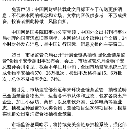
免责声明：中国网财经转载此文目标正在于传送更多消
息，不代表本网的概念和立场。文章内容仅供参考，不形成投
资。投资者据此操做，风险自担。
中国网是国务院旧事办公室带领，中国外文出书刊行事业
局办理的国度沉点旧事网坐。本网通过10个语种11个文版，24
小时对外发布消息，是中国进行国际、消息交换的主要窗口。
25日，市场监管总局召开“开展全链条抽检 强化全链条监
管”食物平安专题旧事发布会。会上，市场监管总局食物平安
总监孙会川引见，截至本年11月中旬，全国市场监管系统已完
成食物平安抽检570。26万批次，检出不及格样品15。6万批
次，总体不及格率为2。74%。
据引见，市场监管部分近年来环绕全链条监管，抽检范畴
已全面笼盖食物出产、运营各环节从体和业态，包罗各类出产
企业、加工小做坊、商超，以及餐饮外卖、生鲜电商等新业
态。抽检品种涵盖39大类食物，查验项目达2066项目标，根基
实现群众日常消费食物抽检全笼盖。
市场监管总局暗示，将持续完美全链条抽检系统，强化部