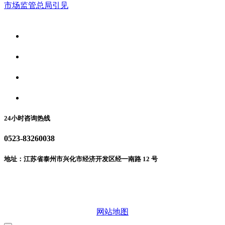
市场监管总局引见
关于我们
食品安全资讯
食品安全动态
联系我们
24小时咨询热线
0523-83260038
地址：江苏省泰州市兴化市经济开发区经一南路 12 号
微信二维码
网站地图