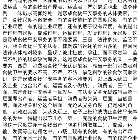
上述问题的缘由，大体能够逃索为以下几点：一是，运营者违
法运营。有的食物出产原者、运营者，严沉缺乏职业，法令律
例，一味逃求高额好处，是形成食物平安事务的从体要素。二
是，食物尺度不敷健全。有的食物施行的是国度尺度，有的是
行业尺度，有的是企业尺度，还有的底子没有尺度。有的是出
产过程有尺度，储藏过程、运输过程、发卖过程则无尺度。这
是形成食物平安事务的客不雅要素。三是，法律多头、监管不
力。相关食物平安的法令、律例该当说还的比力多的，但因为
法律从体相对较多，呈现了彼此扯皮、辞让、而不尽责等，监
管不到位的现象较为遍及。这是形成食物平安事务的又一主要
要素。四是，消费者食物平安认识陋劣。相当一部门消费者对
食物卫生的要求不高、不严、不防，缺乏科学的饮食学问取常
识。这是形成食物平安事务的客不雅要素。以上四大缘由，涉
及企业（包含出产者、运营者及小做坊）、消费者、三个层
面。若是食物平安事务一旦发生，其法令义务无疑该当由第一
层面即出产者、运营者承担；消费者做为第二层面，当然是
者。而及相关部分这个层面，无论从义务角度，仍是权利角
度，都难逃其咎。为从久远上、底子上杜绝或防止食物平安事
务的发生，特提出以下几条：第一、完整的食物卫生尺度，并
将这一尺度贯穿于食物出产（包罗用料取加工）、储藏、运
输、发卖等全过程之中。市场上现有的食物，有的有出产尺
度，有的无同一尺度；有的有国度或行业尺度，有的仅是企业