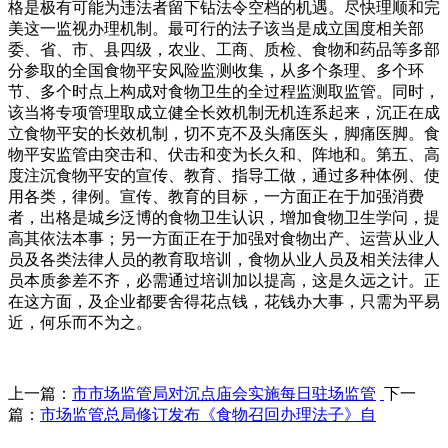
格是极有可能为违法者留下钻法令空档的机遇。尽快理顺和完
美这一监视办理机制。最可行的法子该当是成立国度相关部
委、省、市、县四级，农业、工商、质检、食物和药品等多部
分参取的全国食物平安风险监测收集，从多个条理、多个环
节、多个时点上构成对食物卫生的全过程监测取监管。同时，
该当将专项管理取成立健全长效机制无机连系起来，沉正在成
立食物平安的长效机制，切不克不及头痛医头，脚痛医脚。食
物平安监管由突击和、伏击和变为长久和、阵地和。第五、高
度注沉食物平安的宣传、教育、指导工做，通过多种体例、使
用各类，律例。宣传、教育的目标，一方面正在于加强消费
者，出格是城乡泛博的食物卫生认识，增加食物卫生学问，提
高其依法本事；另一方面正在于加强对食物出产、运营从业人
员及各类法律人员的教育取培训，食物从业人员及相关法律人
员本质参差不齐，必需通过培训加以提高，这是久远之计。正
在这方面，及企业都要舍得花点钱，花钱办大事，只需为平易
近，何乐而不为之。
上一篇：
市市场监管局对沉点庙会实施每日驻场监管
下一
篇：
市场监管总局修订发布《食物召回办理法子》自