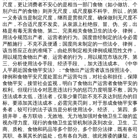
尺度，更让消费者不安心的是相当一部门食物（如小做坊、个
别户出产的食物）则并无尺度，或尺度极不科学。所以，的第
一义务该当是制定尺度，继而是贯彻尺度。确保做到无尺度不
出产，不合适尺度不发卖。从泉源上杜绝假、冒、伪、劣，出
格是有毒无害食物。第二、完美相关食物卫生的法令、律例，
用法令规范出产者、运营者的行为。国度曾经制定的法令必需
严酷施行，不克不及便通；国度尚未制定的一些法令、律例，
该当答应正在的准绳下，由处所制定相关律例或规范性文件，
用以规范食物出产者、运营者的行为，用以规范市场次序。第
三、分析使用法令手段、经济手段、，加大违法成本。《中华
人平易近国食物平安法》：“食物出产运营者该当按照法令、
律例和食物平安尺度处置出产运营勾当，对社会和担任，保障
食物平安，接管社会监视，明白了食物出产运营者食物平安的
权利。但现行法令对恶意违法行为的惩罚力度明显不敷，因为
违法成本太低，违法者，仅靠少量罚款不克不及达到惩办的目
标。要添加其违法成本，必需完美罚则，对于形成食物平安事
务者，较可行的法子该当是分析使用法令、经济、。第四、多
措并举，各方联动，无效地、无力地加强对食物卫生工做的监
视办理力度。现行的食物卫生监管机制涉及到农业、卫生、工
商、质检、食物和药品等多个部分。多个部分法律，既有各司
其职、各展其长的益处，也有各自为政、彼此推诿的嫌疑。出