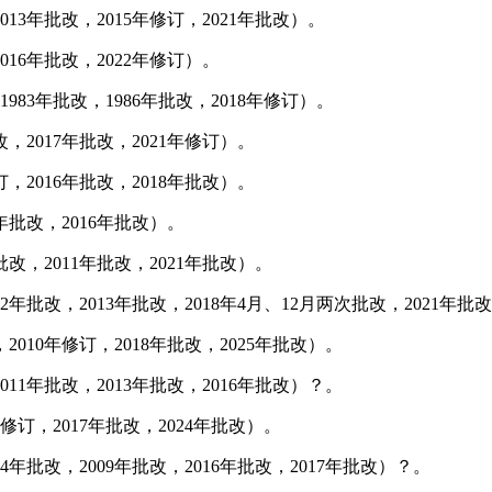
13年批改，2015年修订，2021年批改）。
16年批改，2022年修订）。
3年批改，1986年批改，2018年修订）。
2017年批改，2021年修订）。
2016年批改，2018年批改）。
年批改，2016年批改）。
改，2011年批改，2021年批改）。
年批改，2013年批改，2018年4月、12月两次批改，2021年批
10年修订，2018年批改，2025年批改）。
11年批改，2013年批改，2016年批改）？。
修订，2017年批改，2024年批改）。
年批改，2009年批改，2016年批改，2017年批改）？。