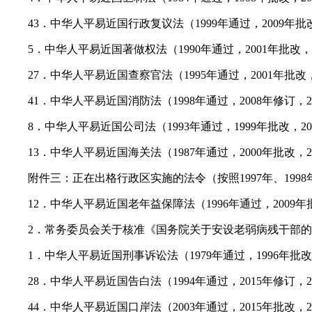
43．中华人平易近国行政复议法（1999年通过，2009年批改
5．中华人平易近国著做权法（1990年通过，2001年批改，2
27．中华人平易近国查察官法（1995年通过，2001年批改，2
41．中华人平易近国消防法（1998年通过，2008年修订，20
8．中华人平易近国公司法（1993年通过，1999年批改，2004
13．中华人平易近国海关法（1987年通过，2000年批改，201
附件三：正在出格行政区实施的法令（按照1997年、1998年、
12．中华人平易近国老年益保障法（1996年通过，2009年批改
2．常务委员会关于核准《国务院关于安设老弱病残干部的暂
1．中华人平易近国刑事诉讼法（1979年通过，1996年批改，
28．中华人平易近国告白法（1994年通过，2015年修订，20
44．中华人平易近国口岸法（2003年通过，2015年批改，20