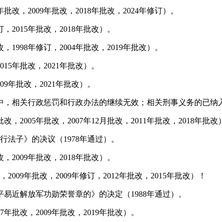
改，2009年批改，2018年批改，2024年修订）。
2015年批改，2018年批改）。
1998年修订，2004年批改，2019年批改）。
15年批改，2021年批改）。
9年批改，2021年批改）。
，相关行政惩罚和行政办法的继续无效；相关刑事义务的已纳入
005年批改，2007年12月批改，2011年批改，2018年批改
法子》的决议（1978年通过）。
2009年批改，2018年批改）。
009年批改，2009年修订，2012年批改，2015年批改）！
近解放军功勋荣誉章的》的决定（1988年通过）。
年批改，2009年批改，2019年批改）。