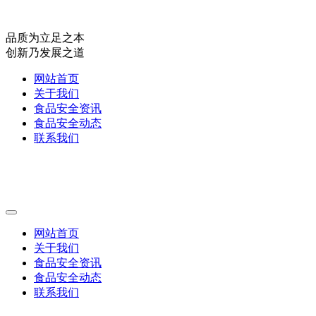
品质为立足之本
创新乃发展之道
网站首页
关于我们
食品安全资讯
食品安全动态
联系我们
网站首页
关于我们
食品安全资讯
食品安全动态
联系我们