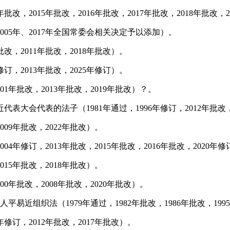
，2015年批改，2016年批改，2017年批改，2018年批改，2
05年、2017年全国常委会相关决定予以添加）。
2011年批改，2018年批改）。
订，2013年批改，2025年修订）。
1年批改，2013年批改，2019年批改）？。
会代表的法子（1981年通过，1996年修订，2012年批改，
09年批改，2022年批改）。
年修订，2013年批改，2015年批改，2016年批改，2020年修
15年批改，2018年批改）。
0年批改，2008年批改，2020年批改）。
织法（1979年通过，1982年批改，1986年批改，1995年批
修订，2012年批改，2017年批改）。