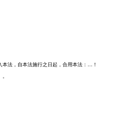
本法，自本法施行之日起，合用本法：…！
）。