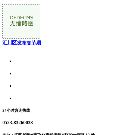
汇川区发布春节期
关于我们
食品安全资讯
食品安全动态
联系我们
24小时咨询热线
0523-83260038
地址：江苏省泰州市兴化市经济开发区经一南路 12 号