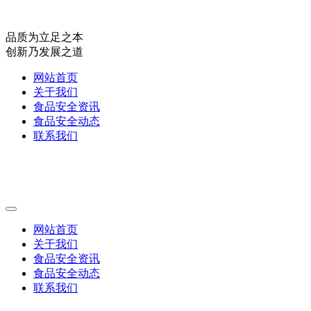
品质为立足之本
创新乃发展之道
网站首页
关于我们
食品安全资讯
食品安全动态
联系我们
网站首页
关于我们
食品安全资讯
食品安全动态
联系我们