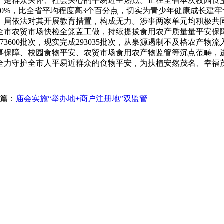
是群众关怀、社会关心的平易近生热点。正在全省本次校园食堂
。50%，比全省平均程度高3个百分点，切实为青少年健康成长
）局依法对其开展教育措置，构成无力。涉事两家单元均积极共同
全市农贸市场快检全笼盖工做，持续提拔食用农产质量量平安保障
600批次，现实完成293035批次，从泉源遏制不及格农产物
事保障、校园食物平安、农贸市场食用农产物监管等沉点范畴，
全力守护全市人平易近群众的食物平安，为扶植安然茂名、幸福
篇：
庙会实施“举办地+商户注册地”双监管