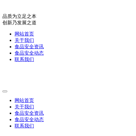
品质为立足之本
创新乃发展之道
网站首页
关于我们
食品安全资讯
食品安全动态
联系我们
网站首页
关于我们
食品安全资讯
食品安全动态
联系我们