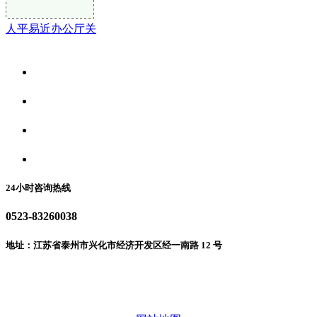
人平易近办公厅关
关于我们
食品安全资讯
食品安全动态
联系我们
24小时咨询热线
0523-83260038
地址：江苏省泰州市兴化市经济开发区经一南路 12 号
微信二维码