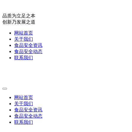
品质为立足之本
创新乃发展之道
网站首页
关于我们
食品安全资讯
食品安全动态
联系我们
网站首页
关于我们
食品安全资讯
食品安全动态
联系我们