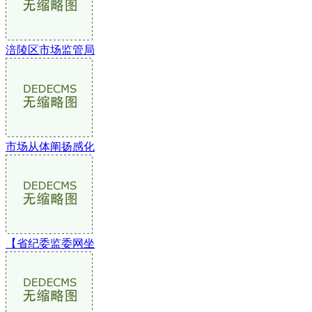
涪陵区市场监管局
市场从体阐扬感化
【省纪委监委网坐