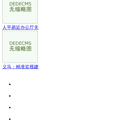
人平易近办公厅关
义马：精准监视建
关于我们
食品安全资讯
食品安全动态
联系我们