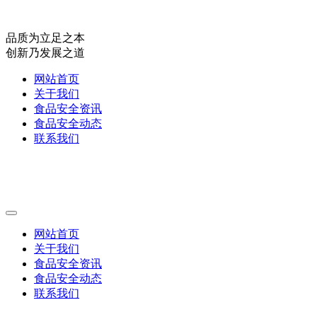
品质为立足之本
创新乃发展之道
网站首页
关于我们
食品安全资讯
食品安全动态
联系我们
网站首页
关于我们
食品安全资讯
食品安全动态
联系我们