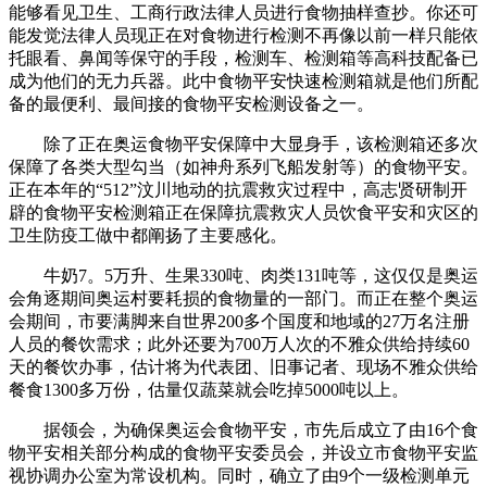
能够看见卫生、工商行政法律人员进行食物抽样查抄。你还可
能发觉法律人员现正在对食物进行检测不再像以前一样只能依
托眼看、鼻闻等保守的手段，检测车、检测箱等高科技配备已
成为他们的无力兵器。此中食物平安快速检测箱就是他们所配
备的最便利、最间接的食物平安检测设备之一。
除了正在奥运食物平安保障中大显身手，该检测箱还多次
保障了各类大型勾当（如神舟系列飞船发射等）的食物平安。
正在本年的“512”汶川地动的抗震救灾过程中，高志贤研制开
辟的食物平安检测箱正在保障抗震救灾人员饮食平安和灾区的
卫生防疫工做中都阐扬了主要感化。
牛奶7。5万升、生果330吨、肉类131吨等，这仅仅是奥运
会角逐期间奥运村要耗损的食物量的一部门。而正在整个奥运
会期间，市要满脚来自世界200多个国度和地域的27万名注册
人员的餐饮需求；此外还要为700万人次的不雅众供给持续60
天的餐饮办事，估计将为代表团、旧事记者、现场不雅众供给
餐食1300多万份，估量仅蔬菜就会吃掉5000吨以上。
据领会，为确保奥运会食物平安，市先后成立了由16个食
物平安相关部分构成的食物平安委员会，并设立市食物平安监
视协调办公室为常设机构。同时，确立了由9个一级检测单元