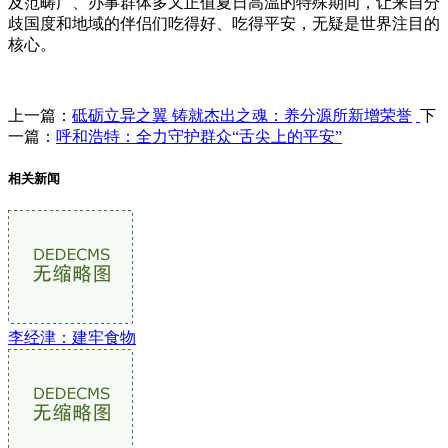
及范畴广、办事群体多又正值夏日高温的特殊期间，让来自分
歧国度和地域的伴侣们吃得好、吃得平安，无疑是世界注目的
核心。
上一篇：
砥砺立异之翼 铸就杰出之魂：养分源所新增荣誉
下
一篇：
呼和浩特：全力守护群众“舌尖上的平安”
相关新闻
李经津：建牢食物