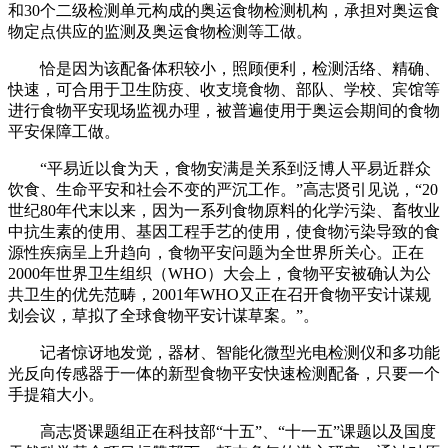
和30个二级检测单元构成的奥运食物检测机构，承担对奥运食
物定点供应的监测及奥运食物检测等工做。
恰是因为该配备体积较小，照顾便利，检测活络、精确、
快速，可合用于卫生防疫、收支境食物、部队、学校、宾馆等
进行食物平安现场监视办理，被普遍使用于奥运会期间的食物
平安保障工做。
“平易近以食为天，食物安满是关系到泛博人平易近群众
饮食、生命平安和社会不变的严沉工作。”高志贤引见说，“20
世纪80年代末以来，因为一系列食物原料的化学污染、畜牧业
中抗生素的使用、基因工程手艺的使用，使食物污染导致的食
源性疾病呈上升趋向，食物平安问题为全世界所关心。正在
2000年世界卫生组织（WHO）大会上，食物平安被确认为公
共卫生的优先范畴，2001年WHO又正在召开食物平安计谋规
划会议，草拟了全球食物平安计谋草案。”。
记者惊讶地发觉，器材、智能化微型光电检测仪和多功能
光反向传感器于一体的新型食物平安快速检测配备，只要一个
手提箱大小。
高志贤课题组正在科技部“十五”、“十一五”课题以及国度