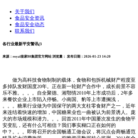
关于我们
食品安全资讯
食品安全动态
联系我们
各行业最新平安警讯(3
来源：royal皇家88集团官方网站
浏览量：
发布日期：2026-01-23 14:20
做为高科技食物制制的载体，食物和包拆机械财产程度至
多掉队发财国度20年。正在新一轮财产合作中，成长前景不容
乐不雅。。。。自全聚德、湘鄂情2010年上市成功后，2年多
来餐饮企业上市陷入停畅。小南国、豹等上市遭搁浅，
。。。糖果行业做为中国保守的两大支柱零食财产之一，近年
来连结着快速的增加，中国糖果业也一曲被认为前景诱人。庞
大的市场规模和潜力。。。回首2011年中国屡次发生的食物平
安变乱，还有什么可相信？我们事实糊口正在如何的
中？。。。即将召开的全国畅通工做会议，将沉点会商畅通范