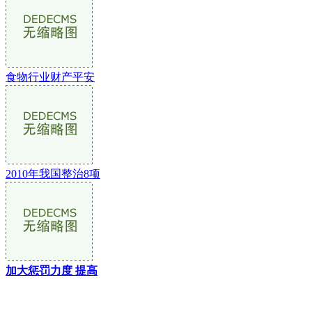
食物行业财产平安
2010年我国整治8项
加大惩罚力度 提高