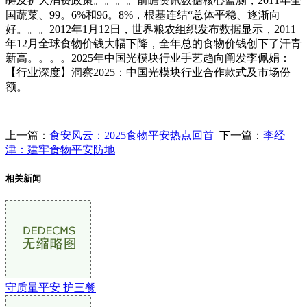
畴及扩大消费政策。。。。前瞻资讯数据核心监测，2011年全
国蔬菜、99。6%和96。8%，根基连结“总体平稳、逐渐向
好。。。2012年1月12日，世界粮农组织发布数据显示，2011
年12月全球食物价钱大幅下降，全年总的食物价钱创下了汗青
新高。。。。2025年中国光模块行业手艺趋向阐发李佩娟：
【行业深度】洞察2025：中国光模块行业合作款式及市场份
额。
上一篇：
食安风云：2025食物平安热点回首
下一篇：
李经
津：建牢食物平安防地
相关新闻
守质量平安 护三餐