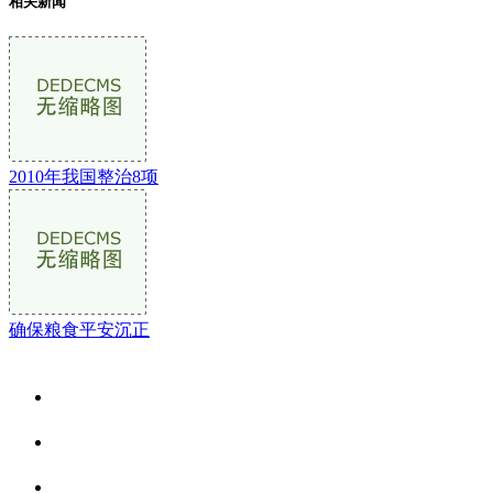
相关新闻
2010年我国整治8项
确保粮食平安沉正
关于我们
食品安全资讯
食品安全动态