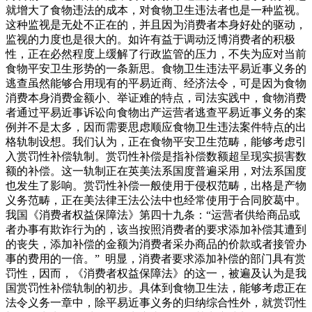
就增大了食物违法的成本，对食物卫生违法者也是一种监视。
这种监视是无处不正在的，并且因为消费者本身好处的驱动，
监视的力度也是很大的。如许有益于调动泛博消费者的积极
性，正在必然程度上缓解了行政监管的压力，不失为应对当前
食物平安卫生形势的一条新思。食物卫生违法平易近事义务的
逃查虽然能够合用现有的平易近商、经济法令，可是因为食物
消费本身消费金额小、举证难的特点，司法实践中，食物消费
者通过平易近事诉讼向食物出产运营者逃查平易近事义务的案
例并不是太多，因而需要思虑顺应食物卫生违法案件特点的出
格轨制设想。我们认为，正在食物平安卫生范畴，能够考虑引
入赏罚性补偿轨制。赏罚性补偿是指补偿数额超呈现实损害数
额的补偿。这一轨制正在英美法系国度普遍采用，对法系国度
也发生了影响。赏罚性补偿一般使用于侵权范畴，出格是产物
义务范畴，正在美法律王法公法中也经常使用于合同胶葛中。
我国《消费者权益保障法》第四十九条：“运营者供给商品或
者办事有欺诈行为的，该当按照消费者的要求添加补偿其遭到
的丧失，添加补偿的金额为消费者采办商品的价款或者接管办
事的费用的一倍。” 明显，消费者要求添加补偿的部门具有赏
罚性，因而，《消费者权益保障法》的这一，被遍及认为是我
国赏罚性补偿轨制的初步。具体到食物卫生法，能够考虑正在
法令义务一章中，除平易近事义务的归纳综合性外，就赏罚性