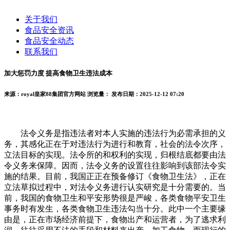
关于我们
食品安全资讯
食品安全动态
联系我们
加大惩罚力度 提高食物卫生违法成本
来源：royal皇家88集团官方网站
浏览量：
发布日期：2025-12-12 07:20
法令义务是指违法者对本人实施的违法行为必需承担的义
务，其感化正在于对违法行为进行和教育，社会的法令次序，
立法目标的实现。法令所的和权利的实现，归根结底都要由法
令义务来保障。因而，法令义务的设置往往影响到该部法令实
施的结果。目前，我国正正在预备修订《食物卫生法》，正在
立法草拟过程中，对法令义务进行认实研究是十分需要的。当
前，我国的食物卫生和平安形势很是严峻，各类食物平安卫生
事务时有发生，各类食物卫生违法勾当十分。此中一个主要缘
由是，正在市场经济前提下，食物出产和运营者，为了逃求利