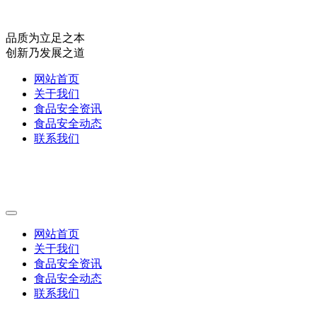
品质为立足之本
创新乃发展之道
网站首页
关于我们
食品安全资讯
食品安全动态
联系我们
网站首页
关于我们
食品安全资讯
食品安全动态
联系我们