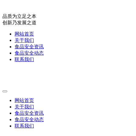
品质为立足之本
创新乃发展之道
网站首页
关于我们
食品安全资讯
食品安全动态
联系我们
网站首页
关于我们
食品安全资讯
食品安全动态
联系我们