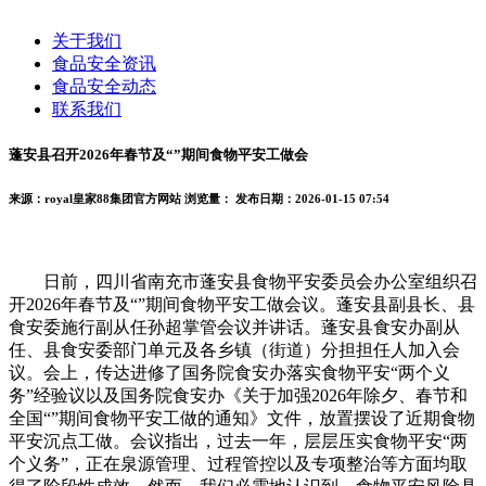
关于我们
食品安全资讯
食品安全动态
联系我们
蓬安县召开2026年春节及“”期间食物平安工做会
来源：royal皇家88集团官方网站
浏览量：
发布日期：2026-01-15 07:54
日前，四川省南充市蓬安县食物平安委员会办公室组织召
开2026年春节及“”期间食物平安工做会议。蓬安县副县长、县
食安委施行副从任孙超掌管会议并讲话。蓬安县食安办副从
任、县食安委部门单元及各乡镇（街道）分担担任人加入会
议。会上，传达进修了国务院食安办落实食物平安“两个义
务”经验议以及国务院食安办《关于加强2026年除夕、春节和
全国“”期间食物平安工做的通知》文件，放置摆设了近期食物
平安沉点工做。会议指出，过去一年，层层压实食物平安“两
个义务”，正在泉源管理、过程管控以及专项整治等方面均取