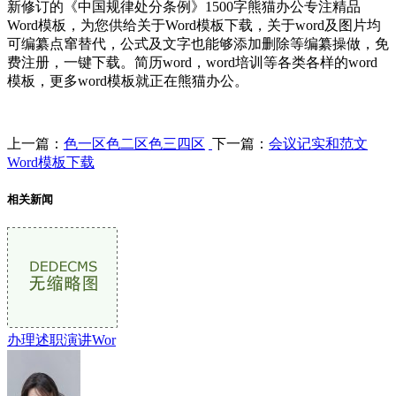
新修订的《中国规律处分条例》1500字熊猫办公专注精品
Word模板，为您供给关于Word模板下载，关于word及图片均
可编纂点窜替代，公式及文字也能够添加删除等编纂操做，免
费注册，一键下载。简历word，word培训等各类各样的word
模板，更多word模板就正在熊猫办公。
上一篇：
色一区色二区色三四区
下一篇：
会议记实和范文
Word模板下载
相关新闻
办理述职演讲Wor