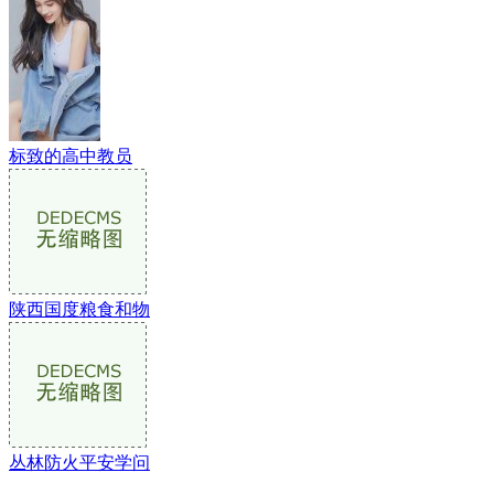
标致的高中教员
陕西国度粮食和物
丛林防火平安学问