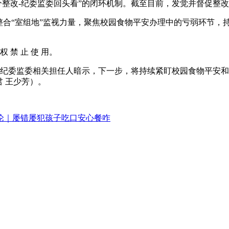
分整改-纪委监委回头看”的闭环机制。截至目前，发觉并督促整
合“室组地”监视力量，聚焦校园食物平安办理中的亏弱环节，持
权 禁 止 使 用。
区纪委监委相关担任人暗示，下一步，将持续紧盯校园食物平安
 王少芳）。
论｜屡错屡犯孩子吃口安心餐咋