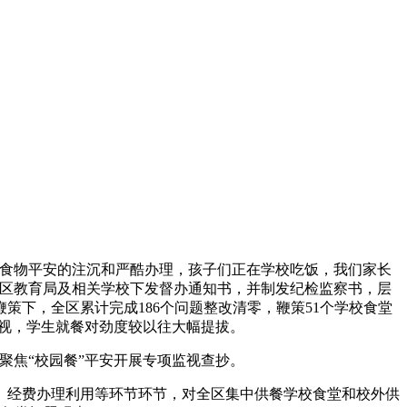
食物平安的注沉和严酷办理，孩子们正在学校吃饭，我们家长
向区教育局及相关学校下发督办通知书，并制发纪检监察书，层
下，全区累计完成186个问题整改清零，鞭策51个学校食堂
监视，学生就餐对劲度较以往大幅提拔。
焦“校园餐”平安开展专项监视查抄。
经费办理利用等环节环节，对全区集中供餐学校食堂和校外供