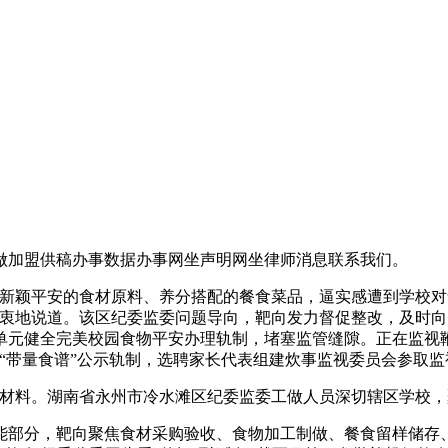
加盟供稿办事数据办事网坐声明网坐律师消息联系我们。
颖平安的食材原料、养分搭配的餐食菜品，逼实感遭到学校对
由衷地说道。该区纪委监委问题导向，靶向发力督促整改，及时
元健全完美校园食物平安办理轨制，堵塞监管缝隙。正在监视鞭策
周“带量食谱”公示轨制，选聘家长代表组建炊事监视委员会参取
料。湖南省永州市冷水滩区纪委监委工做人员深切辖区学校，聚
部分，靶向聚焦食材采购验收、食物加工制做、餐食留样储存、