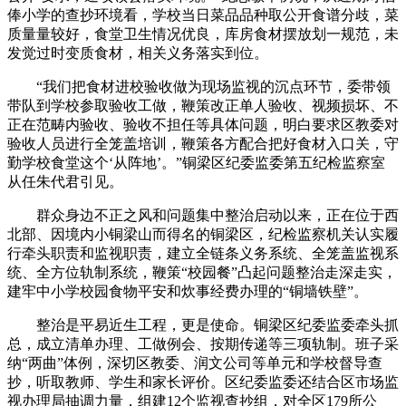
俸小学的查抄环境看，学校当日菜品品种取公开食谱分歧，菜
质量量较好，食堂卫生情况优良，库房食材摆放划一规范，未
发觉过时变质食材，相关义务落实到位。
“我们把食材进校验收做为现场监视的沉点环节，委带领
带队到学校参取验收工做，鞭策改正单人验收、视频损坏、不
正在范畴内验收、验收不担任等具体问题，明白要求区教委对
验收人员进行全笼盖培训，鞭策各方配合把好食材入口关，守
勤学校食堂这个‘从阵地’。”铜梁区纪委监委第五纪检监察室
从任朱代君引见。
群众身边不正之风和问题集中整治启动以来，正在位于西
北部、因境内小铜梁山而得名的铜梁区，纪检监察机关认实履
行牵头职责和监视职责，建立全链条义务系统、全笼盖监视系
统、全方位轨制系统，鞭策“校园餐”凸起问题整治走深走实，
建牢中小学校园食物平安和炊事经费办理的“铜墙铁壁”。
整治是平易近生工程，更是使命。铜梁区纪委监委牵头抓
总，成立清单办理、工做例会、按期传递等三项轨制。班子采
纳“两曲”体例，深切区教委、润文公司等单元和学校督导查
抄，听取教师、学生和家长评价。区纪委监委还结合区市场监
视办理局抽调力量，组建12个监视查抄组，对全区179所公