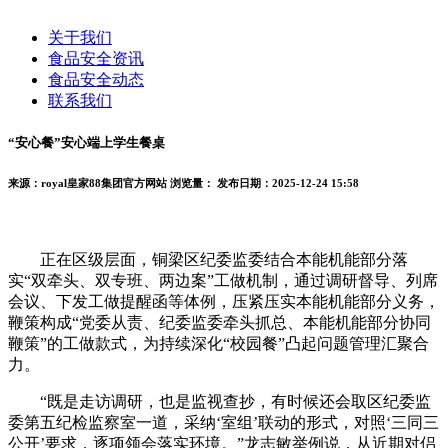
关于我们
食品安全资讯
食品安全动态
联系我们
“安心餐”安心端上学生餐桌
来源：royal皇家88集团官方网站
浏览量：
发布日期：2025-12-24 15:58
正在区级层面，铜梁区纪委监委结合本能机能部分落
实“双牵头、双专班、两边案”工做机制，通过调研督导、列席
会议、下发工做提醒函等体例，压紧压实本能机能部分义务，
鞭策构成“党委从责、纪委监委牵头抓总、本能机能部分协同
鞭策”的工做款式，为持续深化“校园餐”凸起问题管理汇聚合
力。
“既是走访调研，也是监视查抄，有时候还会取区纪委监
委第五纪检监察室一道，采纳‘室组’联动的形式，对照‘三同三
公开’要求，逐项领会落实环境。”龙志敏举例说，从近期对侣