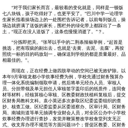
“对于我们家长而言，最较着的变化就是，同样是一顿饭
七八块钱，孩子吃得好了，也更平安了。”巴川中学一论理学
生家长指着操场边上的一处围栏告诉记者，以前每到饭点，操
场边就挤满了送饭的家长，围栏外的绿化带上都踩出了一条
土，“现正在没人送饭了，这条也慢慢消逝了。”？。
“分拣即把关。”张琴以手中的二荆条辣椒举例，“起首是
挑选，把有瑕疵的剔出去，也就是‘去黄、去泥、去腐’，再按
照统一标的目的码放划一，确保送到学校的都是质量最好、品
相最佳的。”。
而现在，正在经费上做四肢举动的空间已被无效铲除。以
本年9月审核龙都小学炊事经费为例，学校先通过财务预算办
理一体化系统编制领取申请，然后将单元经办人员、审核人
员、分担带领及单元担任人审核签字盖印后的纸质件，连同食
材等材料，经核算核心审核、区教委财政扶植科复核后，提交
区财务局教科文科。袁小英还多次参取区纪委监委组织的查
抄、核查工做。区纪委监委从区委巡察办、区审计局、区财务
局、南城街道等单元抽调专业财会人员，对全区公办中小学校
炊事经费办理进行查抄，发觉并鞭策整改学校食堂列支无正
式、收支库办理不规范等方面问题18个；督促区教委、区财务