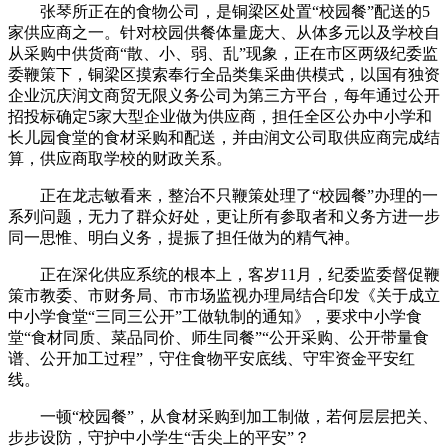
张琴所正在的食物公司，是铜梁区处置“校园餐”配送的5
家供应商之一。针对校园供餐体量庞大、从体多元以及学校自
从采购中供货商“散、小、弱、乱”现象，正在市区两级纪委监
委鞭策下，铜梁区摸索奉行全品类集采曲供模式，以国有独资
企业沉庆润文商贸无限义务公司为第三方平台，每年通过公开
招投标确定5家大型企业做为供应商，担任全区公办中小学和
长儿园食堂的食材采购和配送，并由润文公司取供应商完成结
算，供应商取学校的财政关系。
正在龙志敏看来，整治不只鞭策处理了“校园餐”办理的一
系列问题，无力了群众好处，更让所有参取者和义务方进一步
同一思惟、明白义务，提振了担任做为的精气神。
正在深化供应系统的根本上，客岁11月，纪委监委督促鞭
策市教委、市财务局、市市场监视办理局结合印发《关于成立
中小学食堂“三同三公开”工做轨制的通知》，要求中小学食
堂“食材同质、菜品同价、师生同餐”“公开采购、公开带量食
谱、公开加工过程”，守住食物平安底线、守牢资金平安红
线。
一顿“校园餐”，从食材采购到加工制做，若何层层把关、
步步设防，守护中小学生“舌尖上的平安”？