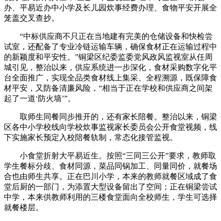
办、平易近办中小学及长儿园炊事经费办理、食物平安开展全
笼盖交叉查抄。
“中标供应商不只正在当地建有完美的仓储设备和快检尝
试室，还配备了专业冷链运输车辆，确保食材正在运输过程中
的新颖度和平安性。”铜梁区纪委监委党风政风监视室从任周
城引见，整治以来，供应系统进一步深化，食材采购数字化平
台全面推广，实现全品类食材线上集采、全程溯源，既保障食
材平安，又防备清廉风险，“相当于正在学校和供应商之间架
起了一道‘防火墙’”。
取师生同餐同步推开的，还有家长陪餐。整治以来，铜梁
区各中小学校线向学校炊事监视家长委员会公开食堂视频，线
下实施家长预定入校陪餐轨制，常态化接管监视。
小食堂折射大平易近生。按照“三同三公开”要求，教师取
学生餐标分歧、食材同源，菜品同锅加工、同量同价，就餐场
合也由师生共享。正在巴川小学，本来的教师就餐区域成了食
堂后厨的一部门，为添置大型设备留出了空间；正在铜梁尝试
中学，本来供教师利用的三楼食堂面向全校师生，学生可选择
就餐楼层。