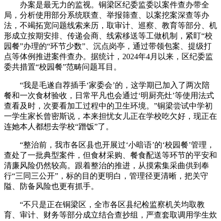
办案是最无力的监视。铜梁区纪委监委以案件查办带全
局，分析使用部分系统联查、举报筛查、以案挖案深查等办
法，不竭拓宽问题线索来历，取审计、巡察、教育等部分、机
形成立按期安排、传递会商、线索移送等工做机制，紧盯“校
园餐”办理的“环节少数”、沉点岗亭，通过带领包案、提级打
点等体例推进案件查办。据统计，2024年4月以来，区纪委监
委共措置“校园餐”范畴问题耳目。
“我是毛遂自荐插手‘家委会’的，这学期已加入了两次陪
餐和一次食材验收，日常平凡也会通过‘明厨亮灶’等使用法式
查看及时，次要看加工过程中的卫生环境。”铜梁尝试中学初
一学生家长曾密斯说，本来担忧女儿正在学校吃欠好，现正在
连她本人都想去学校“蹭饭”了。
“整治前，我市各区县也开展过‘小暗语’的‘校园餐’管理，
查处了一批典型案件，但食材采购、餐食配送等环节的平安和
清廉风险仍然较高。跟着整治的推进，从摸索集采曲供到奉
行“三同三公开”，标的目的更明白，管理径更清晰，把关守
隘、防备风险也更有抓手。
“不只是正在铜梁区，全市各区县纪检监察机关均取教
育、审计、财务等部分成立结合查抄组，严查套取调用学生炊