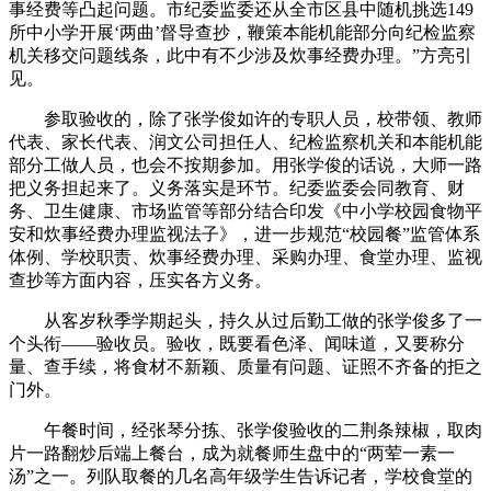
事经费等凸起问题。市纪委监委还从全市区县中随机挑选149
所中小学开展‘两曲’督导查抄，鞭策本能机能部分向纪检监察
机关移交问题线条，此中有不少涉及炊事经费办理。”方亮引
见。
参取验收的，除了张学俊如许的专职人员，校带领、教师
代表、家长代表、润文公司担任人、纪检监察机关和本能机能
部分工做人员，也会不按期参加。用张学俊的话说，大师一路
把义务担起来了。义务落实是环节。纪委监委会同教育、财
务、卫生健康、市场监管等部分结合印发《中小学校园食物平
安和炊事经费办理监视法子》，进一步规范“校园餐”监管体系
体例、学校职责、炊事经费办理、采购办理、食堂办理、监视
查抄等方面内容，压实各方义务。
从客岁秋季学期起头，持久从过后勤工做的张学俊多了一
个头衔——验收员。验收，既要看色泽、闻味道，又要称分
量、查手续，将食材不新颖、质量有问题、证照不齐备的拒之
门外。
午餐时间，经张琴分拣、张学俊验收的二荆条辣椒，取肉
片一路翻炒后端上餐台，成为就餐师生盘中的“两荤一素一
汤”之一。列队取餐的几名高年级学生告诉记者，学校食堂的