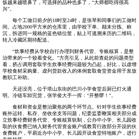
饭越来越喷鼻了，可选择的品种也多了，“大师都吃得很高
兴”。
每个工做日前夕的18时至24时，是张琴和同事们的工做时
间。占地2000平方米的仓库里，由学校下单、颠末分拣、称
沉，拆进同一规格的蓝色错位筐，贴上可逃溯来历的二维码，
转入冷藏区期待配送。
“炊事经费从学校自行办理到财务代管、专账核算，是整
治带来的一个较着变化。”方亮引见，从此前查处的问题类型
看，挤占调用套取学生炊事经费问题较为凸起，好比，以虚增
学校食材采购量、虚列货款收入的体例套取食堂资金用于发放
教职工补助。
天还没亮，位于塔山东街的巴川小学食堂后厨已灯火通
明。冷链车卸完货，张学俊大手一挥：“开整啰！”。
食材和资金是整治聚焦的两个环节点。针对学生炊事经费
账外运转、私存、坐收坐支等问题，纪委监委鞭策相关部分成
立炊事经费财务代管、专账核算轨制，公办中小学、长儿园收
取的伙食费已纳入财务代管资金账户或教育行政部分开设的伙
食费账户，平易近办中小学、长儿园开设食堂特地账户，进行