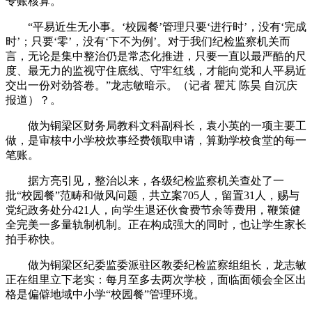
专账核算。
“平易近生无小事。‘校园餐’管理只要‘进行时’，没有‘完成
时’；只要‘零’，没有‘下不为例’。对于我们纪检监察机关而
言，无论是集中整治仍是常态化推进，只要一直以最严酷的尺
度、最无力的监视守住底线、守牢红线，才能向党和人平易近
交出一份对劲答卷。”龙志敏暗示。（记者 瞿芃 陈昊 自沉庆
报道）？。
做为铜梁区财务局教科文科副科长，袁小英的一项主要工
做，是审核中小学校炊事经费领取申请，算勤学校食堂的每一
笔账。
据方亮引见，整治以来，各级纪检监察机关查处了一
批“校园餐”范畴和做风问题，共立案705人，留置31人，赐与
党纪政务处分421人，向学生退还伙食费节余等费用，鞭策健
全完美一多量轨制机制。正在构成强大的同时，也让学生家长
拍手称快。
做为铜梁区纪委监委派驻区教委纪检监察组组长，龙志敏
正在组里立下老实：每月至多去两次学校，面临面领会全区出
格是偏僻地域中小学“校园餐”管理环境。