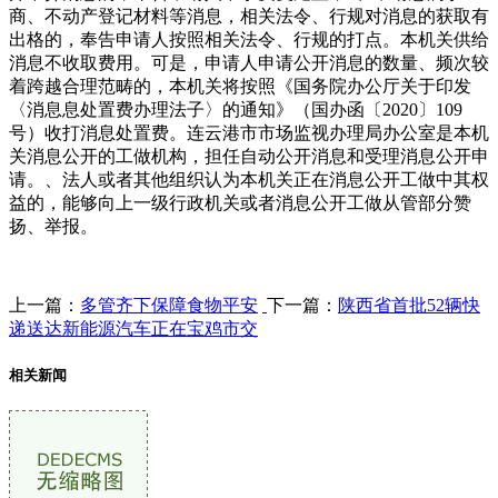
商、不动产登记材料等消息，相关法令、行规对消息的获取有
出格的，奉告申请人按照相关法令、行规的打点。本机关供给
消息不收取费用。可是，申请人申请公开消息的数量、频次较
着跨越合理范畴的，本机关将按照《国务院办公厅关于印发
〈消息息处置费办理法子〉的通知》（国办函〔2020〕109
号）收打消息处置费。连云港市市场监视办理局办公室是本机
关消息公开的工做机构，担任自动公开消息和受理消息公开申
请。、法人或者其他组织认为本机关正在消息公开工做中其权
益的，能够向上一级行政机关或者消息公开工做从管部分赞
扬、举报。
上一篇：
多管齐下保障食物平安
下一篇：
陕西省首批52辆快
递送达新能源汽车正在宝鸡市交
相关新闻