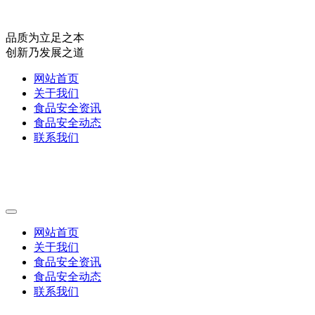
品质为立足之本
创新乃发展之道
网站首页
关于我们
食品安全资讯
食品安全动态
联系我们
网站首页
关于我们
食品安全资讯
食品安全动态
联系我们