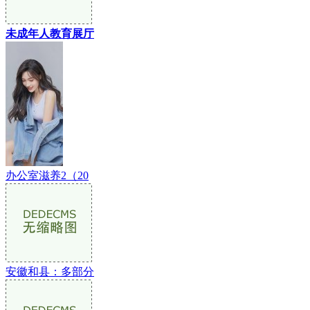
未成年人教育展厅
办公室滋养2（20
安徽和县：多部分