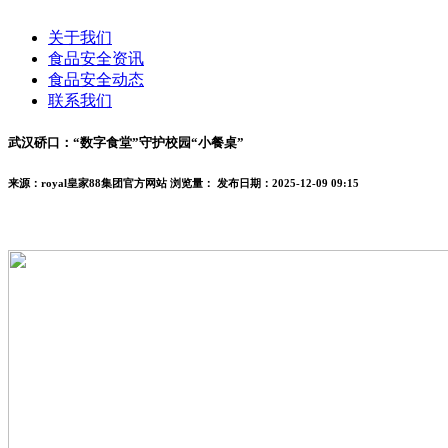
关于我们
食品安全资讯
食品安全动态
联系我们
武汉硚口：“数字食堂”守护校园“小餐桌”
来源：royal皇家88集团官方网站
浏览量：
发布日期：2025-12-09 09:15