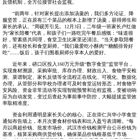
反馈机制，全方位接管社会监视。
“前两年，针对家长提出添加汤羹的，我们多方论证、降
服坚苦，正在原有三个菜品的根本上新增了汤羹，获得师生和
家长的承认。”周砚芳引见。12月3日，二年级一班家长卢红做
为“家长陪餐”代表，和孩子们一路吃完午餐后感慨：“味道很
好，荤素搭共同理，食堂卫生比家里还清洁。”当天参取陪餐
的，还有校长和食堂厨师。“我们最爱吃小酥肉”“糖醋排骨好
吃”……饭后，孩子们围着厨师分享本人的爱好。
近年来，硚口区投入160万元升级“数字食堂”监管平台，
实现食材溯源、采购审批、库存办理、财政出入、食物平安检
测、菜谱制定、家长反馈等全流程正在线化、可视化、数据化
办理。从管部分和学校办理者可及时食堂运转形态，对食物平
安风险、资金非常流动等实现智能预警和近程监视，变被动响
应为自动发觉，变过后查处为事前事中防控，大幅提拔监管效
率取精准度。
资金利用通明是家长关心的核心。正在崇仁兴华小学食堂
通知布告墙上，本月次要食材价钱表和出入盈亏表清晰。“每
月以商超价钱、批发市场价、武汉市价钱检测平台公示价钱为
基准，核算采购商供货价钱，确保菜品价钱根基低于市场