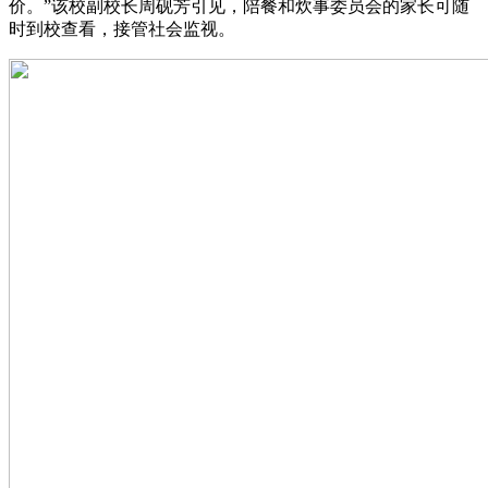
价。”该校副校长周砚芳引见，陪餐和炊事委员会的家长可随
时到校查看，接管社会监视。