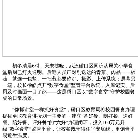
初冬清晨6时，天未拂晓，武汉硚口区同济从属关小学食
堂后厨已灯火通明。后勤人员正对刚送达的青菜、肉品一一核
验，就连一包盐、一把葱都要称沉、摄影、上传系统；屏幕另
一端，校长徐皓点开“数字食堂”监管平台系统，入库记实、后
厨及时画面一目了然——这是硚口区以“数字食堂”守护校园餐
桌的日常场景。
“像抓讲堂一样抓好食堂”，硚口区教育局将校园餐食办理
提拔至取教育讲授划一主要的，建立“备好餐、制好餐、送好
餐、陪好餐、评好餐”的“六好”办理闭环，投入160万元升
级“数字食堂”监管平台，让校餐既守得住平安底线，更饱含平
易近生温度。