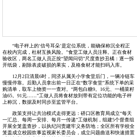
“电子秤上的‘信号耳朵’是定位系统，能确保称沉全程正
在校内完成，杜材互换风险。”食堂工做人员注释。正在食材
验收区，两名工做人员正按“望闻问切”尺度查抄丑橘：逐一拆
开纸袋，剔除表皮破损的果实，及格食材才能扫码入库。
12月2日清晨6时，同济从属关小学食堂后门，一辆冷链车
慢慢停靠。后勤人员拿出前一日正在“数字食堂”系统下单的采
购清单，取车上物资一一查对。“两包白糖9。16元、一桶菜籽
油65。91元……”工做人员将食材放到带有定位功能的电子秤
上称沉，数据及时同步至监管平台。
政策支持让共治模式走得更远：硚口区教育局成立“每天
一汇总、每周一安排、每月一传递”工做机制，组建5个督查组
开展全笼盖查抄，以执纪问责建牢义务防地；全区所有学校全
笼盖成立校园炊事监视家长委员会，成立问题曲送和快速措置