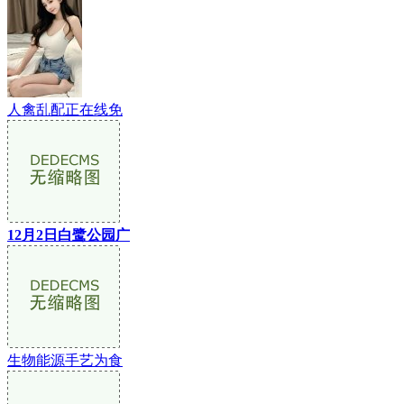
人禽乱配正在线免
12月2日白鹭公园广
生物能源手艺为食