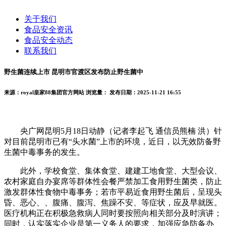
关于我们
食品安全资讯
食品安全动态
联系我们
野生菌连续上市 昆明市官渡区发布防止野生菌中
来源：royal皇家88集团官方网站
浏览量：
发布日期：2025-11-21 16:55
央广网昆明5月18日动静（记者李起飞 通信员熊楠 洪）针
对目前昆明市已有“头水菌”上市的环境，近日，以无效防备野
生菌中毒事务的发生。
此外，学校食堂、集体食堂、建建工地食堂、大型会议、
农村家庭自办宴席等群体性会餐严禁加工食用野生菌类，防止
激发群体性食物中毒事务；若市平易近食用野生菌后，呈现头
昏、恶心、、腹痛、腹泻、焦躁不安、等症状，应及早就医。
医疗机构正在积极急救病人同时要按照向相关部分及时演讲；
同时，认实落实企业是第一义务人的要求，加强应急防备办