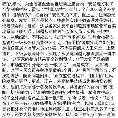
取”的模式，为全省甚至全国推进新业态食物平安管理打制了
可复制的样板，贡献了“沈阳聪慧”。目前，全市3000余名外卖
骑手“挪动探头”，把食物平安现患拍下来、报上去，让问题无
处藏身。发觉问题不是起点，整改并实现长效管理才是方针。
记者领会到，目前，沈城各家外卖平台和聪慧市场监管平台实
现系统互联互通，问题从动推送至监管人员，实现“一键中
转、从动婚配、闭环处置”。沈阳市市场监视办理局食物餐饮
监管处一级从任科员董银萍引见，“随手拍”能够实现立即将问
题推送至属地监管人员App端，不需要再颠末人工分发、上级
通知、下级认领等环节，实现了从发觉问题到核查措置一键中
转。“这两家的整改结果完全达到预期，对于发觉问题的商
家，市场监管部分毫不会‘一改了之’，而是成立‘回头看’机
制。监管人员会正在整改期后的1个月、3个月等时间节点，不
按期查抄，防止问题回潮。”正在监管过程中，“随手拍”让风
险发觉得更早，更准。现在，外卖骑手曾经成为挪动监管探
头。他们持久穿越于各类餐饮单元，具备必然的食物平安“望
闻问切”的能力；他们的举报往往针对性极强，精准度很高。
饿了么外卖配送员孟是第一批“随手拍”参取者，他说：“沈阳
饿了么平台有3000多骑手加入‘随手拍’勾当。以前，我们沉点
是要把外卖平安准时地送到顾客手里，现正在我们又多了一份
义务，还要为顾客把控食物平安。我们会正在App上第一时间