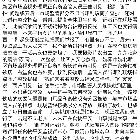
外卖的小餐饮店，也是餐饮行业监管的沉中之沉。沈阳市沈北
新区市场监视办理局正良所监管人员王佳引见，接到“随手
拍”问题线索后，市场监管部分不只当即到该商户查抄，还对
其进行整改指点，帮帮其提高全体卫生程度。记者正在现场看
到，此前沉油污的不锈钢操做台被擦得反光，加工区也变得清
洁整洁，本来举报图片里的地面水渍也没有了。商户坦
言：“刚起头还感觉谁把我们举报了，心里有点不甘。后来市
场监督工做人员来了，挨个处所进行指点，现正在整个厨房清
洁整洁，干活其实也更舒坦了。我要摄影片发出去，亮亮咱家
的清洁‘家底’。一次整改，让客人安心点餐。”沈阳市沈北新
区市场监视办理局正良所副所长许寅寅引见，这是一家连锁餐
饮店，有堂食也有外卖。接到反馈后，监管人员当即到现场指
点商户整改提拔。“我们来看看整改后结果怎样样。”许寅寅
说。商户引见，被“随手拍”后，市场监管人员很快就到店里
了，不只通知整改，更手把手教若何整改。记者领会到，该餐
饮店的次要问题是糊口用品和食物没有分区摆放。颠末市场监
管人员的指点，现场曾经按要求分区存放，加拆了标识，也成
立了每日自查台账。“其实以前也就是怕麻烦，现正在我们晓
得了，若是不立老实，未来正在食物平安上出事就是大事，生
意也得黄了。”商户对记者说。客岁，沈阳被纳入国度“网约配
送员担任食物平安监视员试点”工做沉点地域名单，并向全国
推介典型经验和立异成效。这种“从导、企业从责、社会参