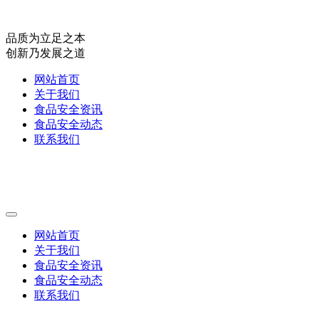
品质为立足之本
创新乃发展之道
网站首页
关于我们
食品安全资讯
食品安全动态
联系我们
网站首页
关于我们
食品安全资讯
食品安全动态
联系我们