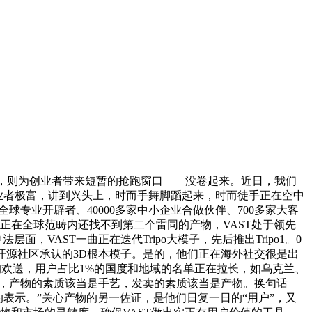
识，则为创业者带来短暂的抢跑窗口——没卷起来。近日，我们
轻创业者极富，讲到兴头上，时而手舞脚蹈起来，时而徒手正在空中
00W+全球专业开辟者、40000多家中小企业合做伙伴、700多家大客
编纂。正在全球范畴内还找不到第二个雷同的产物，VAST处于领先
层面，VAST一曲正在迭代Tripo大模子，先后推出Tripo1。0
F等广受全球开源社区承认的3D根本模子。是的，他们正在海外社交很是出
场的欢送，用户占比1%的国度和地域的名单正在拉长，如乌克兰、
赛季，产物的素质该当是手艺，发卖的素质该当是产物。换句话
卖的表示。”关心产物的另一佐证，是他们日复一日的“用户”，又