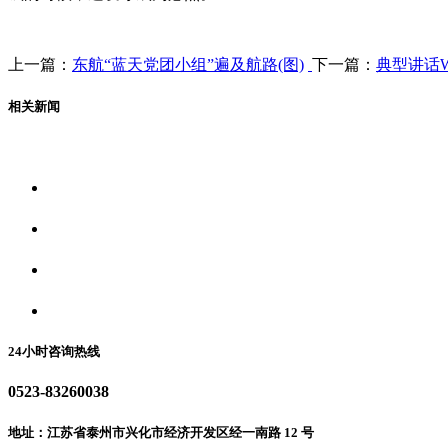
上一篇：
东航“蓝天党团小组”遍及航路(图)
下一篇：
典型讲话W
相关新闻
关于我们
食品安全资讯
食品安全动态
联系我们
24小时咨询热线
0523-83260038
地址：江苏省泰州市兴化市经济开发区经一南路 12 号