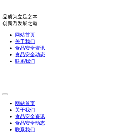
品质为立足之本
创新乃发展之道
网站首页
关于我们
食品安全资讯
食品安全动态
联系我们
网站首页
关于我们
食品安全资讯
食品安全动态
联系我们