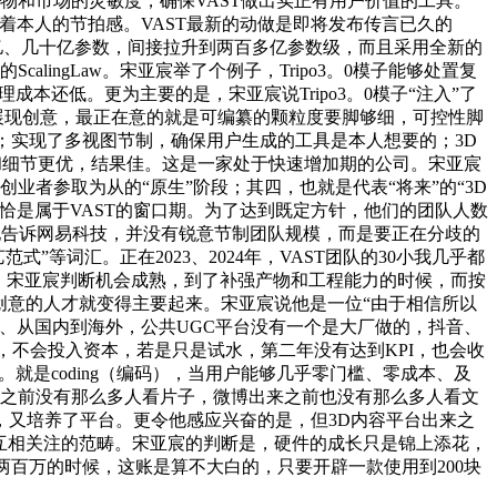
对产物和市场的灵敏度，确保VAST做出实正有用户价值的工具。
结着本人的节拍感。VAST最新的动做是即将发布传言已久的
2。5的十几亿、几十亿参数，间接拉升到两百多亿参数级，而且采用全新的
calingLaw。宋亚宸举了个例子，Tripo3。0模子能够处置复
成本还低。更为主要的是，宋亚宸说Tripo3。0模子“注入”了
展现创意，最正在意的就是可编纂的颗粒度要脚够细，可控性脚
制；实现了多视图节制，确保用户生成的工具是本人想要的；3D
度和细节更优，结果佳。这是一家处于快速增加期的公司。宋亚宸
业者参取为从的“原生”阶段；其四，也就是代表“将来”的“3D
也恰是属于VAST的窗口期。为了达到既定方针，他们的团队人数
。他告诉网易科技，并没有锐意节制团队规模，而是要正在分歧的
”等词汇。正在2023、2024年，VAST团队的30小我几乎都
头，宋亚宸判断机会成熟，到了补强产物和工程能力的时候，而按
和创意的人才就变得主要起来。宋亚宸说他是一位“由于相信所以
、从国内到海外，公共UGC平台没有一个是大厂做的，抖音、
共识，不会投入资本，若是只是试水，第二年没有达到KPI，也会收
就是coding（编码），当用户能够几乎零门槛、零成本、及
出来之前没有那么多人看片子，微博出来之前也没有那么多人看文
又培养了平台。更令他感应兴奋的是，但3D内容平台出来之
容互相关注的范畴。宋亚宸的判断是，硬件的成长只是锦上添花，
两百万的时候，这账是算不大白的，只要开辟一款使用到200块