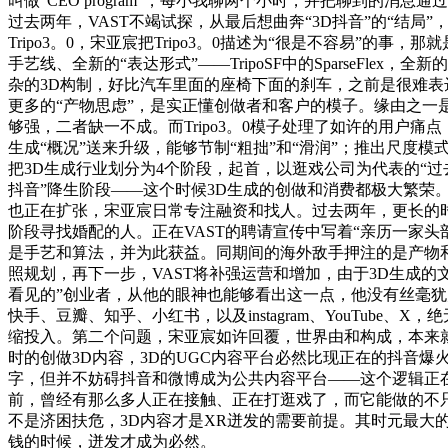
叫做“CEO program”，每小我聊两个小时，并把聊到的
过去两年，VAST不竭试探，从最后想曲奔“3D抖音”的“结
Tripo3。0，宋亚宸把Tripo3。0描述为“很是不容易”的事
手艺线、全新的“表达形式”——TripoSF中的SparseFlex
杂的3D构制，好比汽车里面的座椅下面的刹车，之前是很难表达的
更多的“产物思虑”，是实正懂创做者和客户的模子。缘由之一
够强，二者缺一不成。而Tripo3。0模子处理了如许的用户
生成“概况”送来升级，能够节制“粗拙”和“滑润”；推出尺
把3D生成行业划分为4个阶段，起首，以逛戏公司为代表的“过
抖音”降生阶段——这个时候3D生成的创做和消费都极大繁荣。
也正在扩张，宋亚宸日常专注融资和找人。过去两年，更长的时间
阶段寻找婚配的人。正在VAST的聘请宣传中写着“亲历一家头部AI
是手艺和算法，并为此获益。同期间的海外敌手押注的是产物和
照规划，再下一步，VAST将补强运营和增加，由于3D生成的
看见的”创业者，从他的眼神也能够看出这一点，他没有丝毫
快手、豆瓣、知乎、小红书，以及instagram、YouTu
缩投入。第二个问题，宋亚宸如许回覆，世界由和构成，本来就是
时的创做3D内容，3D的UGC内容平台必然比现正在的抖音爆
字，但并不妨碍抖音和微博成为公共内容平台——这个逻辑正
前，曾经有那么多人正在接触、正在打逛戏了，而它能做的不只
不是济困扶危，3D内容才是XR迸发的需要前提。其时元最大
钱的时候，迸发才成为必然。