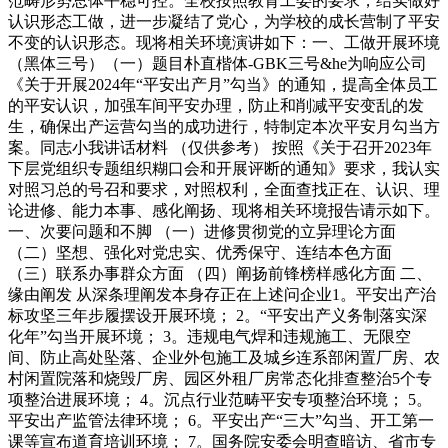
范畴形势总体平稳可控。全校按照教育工委的要求，结实做好
认识形态工做，进一步凝结了党心，为学校的成长营制了平安
不变的认识形态。现将相关环境演讲如下：一、工做开展环境
（黑体三号）（一）题目朴直楷体-GBK三号&he为响应公司
《关于开展2024年“平安出产月”勾当》的通知，提高全体员工
的平安认识，加强车间平安办理，防止和削减平安变乱的发
生，确保出产运营勾当的成功进行，特制定本次平安月勾当方
案。同志小我讲话材料 （仅供参考） 按照《关于召开2023年
下层党组织专题组织糊口会和开展评断的通知》要求，我认实
对照习总的号召和要求，对照权利，全面查找正在、认识、理
论进修、能力本事、感化阐扬、现将相关环境报告请示如下。
一、次要问题和不脚 （一）进修贯彻党的立异理论方面
（二）坚想、强化对党忠实、优秀保守、连结本色方面
（三）联系办事群众方面 （四）阐扬前锋榜样感化方面 二、
缘由阐发 从深条理阐发本身存正在上述问企业1。平安出产治
标攻坚三年步履摆设开展环境； 2。“平安出产义务制落实深
化年”勾当开展环境； 3。违规电气焊和违规施工、无限空
间、防止高处坠落、企业外包施工及城乡连系部闲置厂房、农
村闲置院落和烧毁厂房、园区外租厂房常态化排查整治5个专
项整治进展环境； 4。沉点行业范畴平安专项整治环境； 5。
平安出产监管法律环境； 6。平安出产“三大”勾当、开工第一
课等宣布道育培训环境； 7。国务院安委会明查暗访、省市专