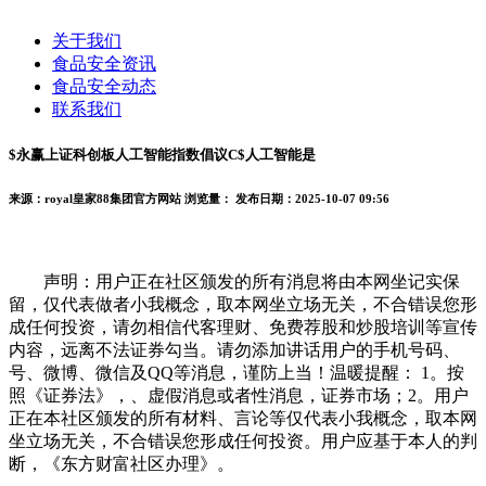
关于我们
食品安全资讯
食品安全动态
联系我们
$永赢上证科创板人工智能指数倡议C$人工智能是
来源：royal皇家88集团官方网站
浏览量：
发布日期：2025-10-07 09:56
声明：用户正在社区颁发的所有消息将由本网坐记实保
留，仅代表做者小我概念，取本网坐立场无关，不合错误您形
成任何投资，请勿相信代客理财、免费荐股和炒股培训等宣传
内容，远离不法证券勾当。请勿添加讲话用户的手机号码、
号、微博、微信及QQ等消息，谨防上当！温暖提醒： 1。按
照《证券法》，、虚假消息或者性消息，证券市场；2。用户
正在本社区颁发的所有材料、言论等仅代表小我概念，取本网
坐立场无关，不合错误您形成任何投资。用户应基于本人的判
断，《东方财富社区办理》。