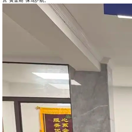
营“黄金期”保驾护航。