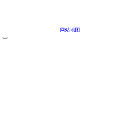
微信二维码
网站地图