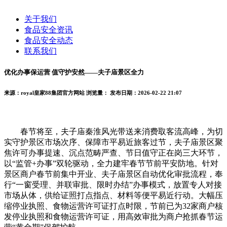
关于我们
食品安全资讯
食品安全动态
联系我们
优化办事保运营 值守护安然——夫子庙景区全力
来源：royal皇家88集团官方网站
浏览量：
发布日期：2026-02-22 21:07
春节将至，夫子庙秦淮风光带送来消费取客流高峰，为切
实守护景区市场次序、保障市平易近旅客过节，夫子庙景区聚
焦许可办事提速、沉点范畴严查、节日值守正在岗三大环节，
以“监管+办事”双轮驱动，全力建牢春节节前平安防地。针对
景区商户春节前集中开业、夫子庙景区自动优化审批流程，奉
行“一窗受理、并联审批、限时办结”办事模式，放置专人对接
市场从体，供给证照打点指点、材料等便平易近行动。大幅压
缩停业执照、食物运营许可证打点时限，节前已为32家商户核
发停业执照和食物运营许可证，用高效审批为商户抢抓春节运