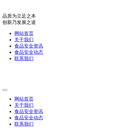
品质为立足之本
创新乃发展之道
网站首页
关于我们
食品安全资讯
食品安全动态
联系我们
网站首页
关于我们
食品安全资讯
食品安全动态
联系我们