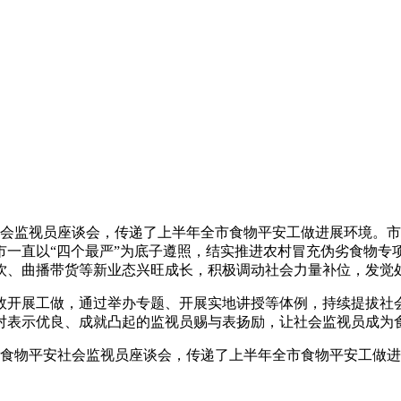
会监视员座谈会，传递了上半年全市食物平安工做进展环境。市
市一直以“四个最严”为底子遵照，结实推进农村冒充伪劣食物专
饮、曲播带货等新业态兴旺成长，积极调动社会力量补位，发觉
开展工做，通过举办专题、开展实地讲授等体例，持续提拔社会
表示优良、成就凸起的监视员赐与表扬励，让社会监视员成为食物
食物平安社会监视员座谈会，传递了上半年全市食物平安工做进