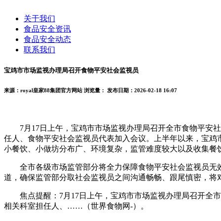
关于我们
食品安全资讯
食品安全动态
联系我们
宝鸡市市场监视办理局召开食物平安社会监视员
来源：royal皇家88集团官方网站
浏览量：
发布日期：2026-02-18 16:07
7月17日上午，宝鸡市市场监视办理局召开全市食物平安社
任人、食物平安社会监视员代表加入会议。上半年以来，宝鸡
小餐饮、小做坊分布广、环境复杂，监管难度较大以及收集餐
全市各级市场监管部分将全力保障食物平安社会监视员无效
道，确保监管部分取社会监视员之间沟通畅畅、跟尾慎密，将对
焦点提醒：7月17日上午，宝鸡市市场监视办理局召开全市
相关科室担任人、……（世界食物网-）。