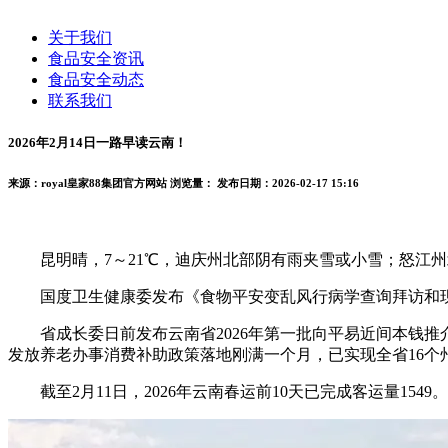
关于我们
食品安全资讯
食品安全动态
联系我们
2026年2月14日一路早读云南！
来源：royal皇家88集团官方网站
浏览量：
发布日期：2026-02-17 15:16
昆明晴，7～21℃，迪庆州北部阴有雨夹雪或小雪；怒江州
国度卫生健康委发布《食物平安变乱风行病学查询拜访和现
省成长委日前发布云南省2026年第一批向平易近间本钱推介
发放养老办事消费补助政策落地刚满一个月，已实现全省16个州
截至2月11日，2026年云南春运前10天已完成客运量1549