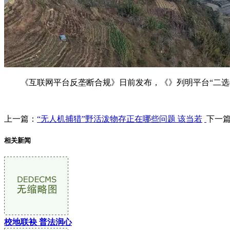
《互联网平台反垄断合规》日前发布，《》列明平台“二选一
上一篇：
“无人机捕猎”野活泼物存正在哪些问题 该当若
下一
相关新闻
校地联袂 普法润心