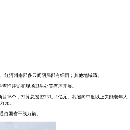
、红河州南部多云间阴局部有细雨；其他地域晴。
学查询拜访和现场卫生处置有序开展。
16个，打算总投资233。1亿元。我省向中度以上失能老年人
0万元。
辆，通俗国省干线万辆。