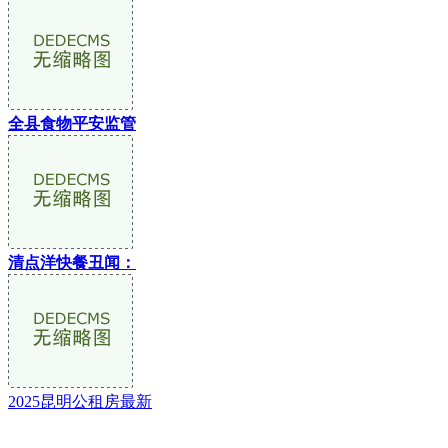
全县食物平安监管
清点洋快餐丑闻：
2025昆明公租房最新