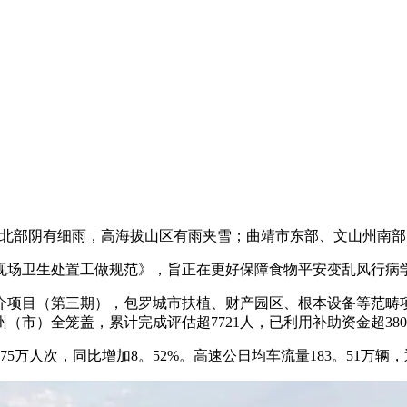
北部阴有细雨，高海拔山区有雨夹雪；曲靖市东部、文山州南部
场卫生处置工做规范》，旨正在更好保障食物平安变乱风行病
项目（第三期），包罗城市扶植、财产园区、根本设备等范畴项目
（市）全笼盖，累计完成评估超7721人，已利用补助资金超38
。75万人次，同比增加8。52%。高速公日均车流量183。51万