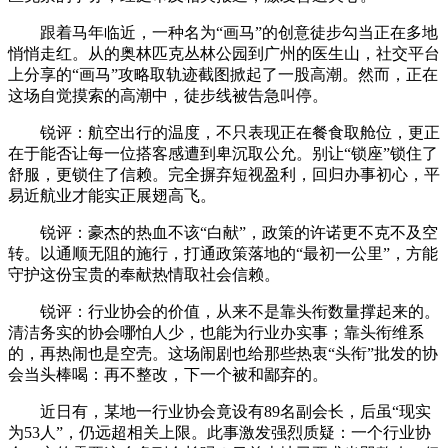
跟着马年临近，一种名为“画马”的创意徒步勾当正在多地
悄悄走红。从的奥林匹克丛林公园到广州的医生山，社交平台
上分享的“画马”攻略取轨迹截图掀起了一股高潮。然而，正在
这场自觉摸索的高潮中，徒步线被告急叫停。
锐评：航空出行的温度，不只表现正在餐食取舱位，更正
在于能否让每一位搭客感遭到卑沉取公允。别让“锁座”锁住了
舒服，更锁住了信赖。完全摒弃短视盈利，回归办事初心，平
易近航业才能实正展翅高飞。
锐评：豪杰的热血不该“白献”，政策的许诺更不克不及空
转。以通顺无阻的施行，打通政策落地的“最初一公里”，方能
守护这份宝贵的奉献热情取社会信赖。
锐评：行业协会的价值，从来不是靠头衔数量撑起来的。
清洁务实的协会哪怕人少，也能为行业办实事；靠头衔维系
的，再热闹也是空壳。这场闹剧也给那些热衷“头衔”批发的协
会当头棒喝：再不整改，下一个被和鄙弃的。
近日有，某地一行业协会竟设有89名副会长，后虽“现实
为53人”，仍远超相关上限。此事激发强烈质疑：一个行业协