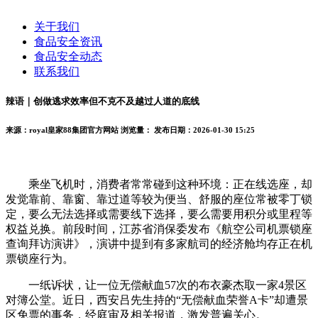
关于我们
食品安全资讯
食品安全动态
联系我们
辣语｜创做逃求效率但不克不及越过人道的底线
来源：royal皇家88集团官方网站
浏览量：
发布日期：2026-01-30 15:25
乘坐飞机时，消费者常常碰到这种环境：正在线选座，却
发觉靠前、靠窗、靠过道等较为便当、舒服的座位常被零丁锁
定，要么无法选择或需要线下选择，要么需要用积分或里程等
权益兑换。前段时间，江苏省消保委发布《航空公司机票锁座
查询拜访演讲》，演讲中提到有多家航司的经济舱均存正在机
票锁座行为。
一纸诉状，让一位无偿献血57次的布衣豪杰取一家4景区
对簿公堂。近日，西安吕先生持的“无偿献血荣誉A卡”却遭景
区免票的事务，经庭审及相关报道，激发普遍关心。