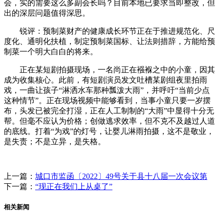
会，实的需要这么多副会长吗？目前本地已要求当即整改，但
出的深层问题值得深思。
锐评：预制菜财产的健康成长环节正在于推进规范化、尺
度化、通明化扶植，制定预制菜国标、让法则措辞，方能给预
制菜一个明大白白的将来。
正在某短剧拍摄现场，一名尚正在襁褓之中的小童，因其
成为收集核心。此前，有短剧演员发文吐槽某剧组夜里拍雨
戏，一曲让孩子“淋洒水车那种瓢泼大雨”，并呼吁“当前少点
这种情节”。正在现场视频中能够看到，当事小童只要一岁摆
布，头发已被完全打湿，正在人工制制的“大雨”中显得十分无
帮。但毫不应认为价格；创做逃求效率，但不克不及越过人道
的底线。打着“为戏”的灯号，让婴儿淋雨拍摄，这不是敬业，
是失责；不是立异，是失格。
上一篇：
城口市监函〔2022〕49号关于县十八届一次会议第
下一篇：
“现正在我们上从桌了”
相关新闻