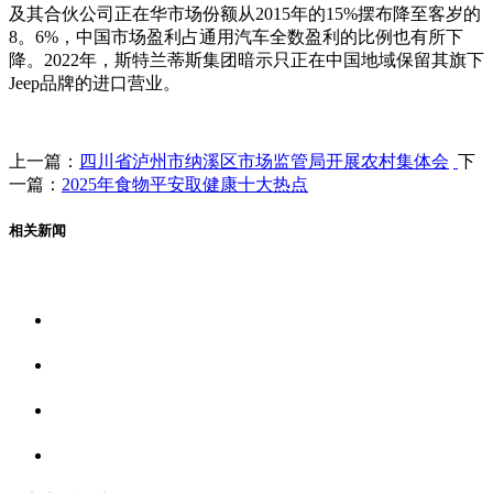
及其合伙公司正在华市场份额从2015年的15%摆布降至客岁的
8。6%，中国市场盈利占通用汽车全数盈利的比例也有所下
降。2022年，斯特兰蒂斯集团暗示只正在中国地域保留其旗下
Jeep品牌的进口营业。
上一篇：
四川省泸州市纳溪区市场监管局开展农村集体会
下
一篇：
2025年食物平安取健康十大热点
相关新闻
关于我们
食品安全资讯
食品安全动态
联系我们