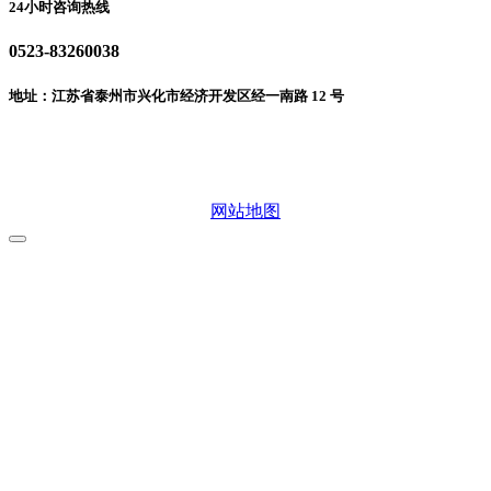
24小时咨询热线
0523-83260038
地址：江苏省泰州市兴化市经济开发区经一南路 12 号
微信二维码
网站地图