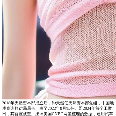
2018年天然资本部成立后，钟天然任天然资本部党组，中国地
质查询拜访局局长、曲至2022年9月卸任。即2024年首个工做
日，其官宣被查。按照美国CNBC网坐梳理的数据，通用汽车