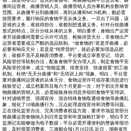
物；国度明令出产运营的食物等。将曲播电商平台运营者、曲
播间运营者、曲播营销人员、曲播营销人员办事机构全数纳管
范围。从曲播平台到曲播间，再到从播和MCN机构，都必需
按照要求，履行响应的食物平安从体义务。一旦出了问题，该
是谁的义务，谁就得担任，谁都别想逃避义务。针对分歧曲播
形式的特点，区分分歧从体的义务。明白要求，食物出产运营
者开设曲播间需要公示许可消息、检验供货天分，非食物出产
运营者需要成立严酷的选品轨制。“做食物的”若是开曲播，必
必要有响应天分；若是是“纯带货的”，就必必要加强选品把
关，谁都不克不及糊弄消费者。平台要成立审查登记、培训、
风险管控等轨制办法，配备食物平安办理人员，制定食物平安
风险管控清单，成立“智能监测、排查安排、快速措置”的工做
机制。杜绝“无天分曲播”和“无培训上岗”现象。明白，平台需
要对曲播间运营者的从体天分、食物运营许可或存案消息进行
核验登记，成立档案而且每六个月更新一次；对于初次开展食
物曲播的营销人员，必需核验身份消息并组织食物平安培训。
针对滤镜带货、强调宣传、混合特殊食物取通俗食物等曲播乱
象，细化了10项曲播行为，沉点处理虚假宣传和消费等问题。
正在强化监管办法、完美消费者权益方面，要求市场监管部分
将曲播运营食物纳入到日常监管和年度抽检打算中，明白手艺
监测记实能够做为电子数据；平台必需开通便利的赞扬举报功
能，及时措置消费者。三湘都会报1月16日讯 近日，湖南省市