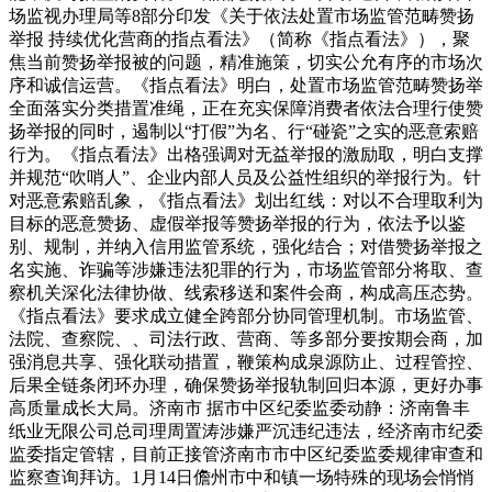
场监视办理局等8部分印发《关于依法处置市场监管范畴赞扬
举报 持续优化营商的指点看法》（简称《指点看法》），聚
焦当前赞扬举报被的问题，精准施策，切实公允有序的市场次
序和诚信运营。《指点看法》明白，处置市场监管范畴赞扬举
全面落实分类措置准绳，正在充实保障消费者依法合理行使赞
扬举报的同时，遏制以“打假”为名、行“碰瓷”之实的恶意索赔
行为。《指点看法》出格强调对无益举报的激励取，明白支撑
并规范“吹哨人”、企业内部人员及公益性组织的举报行为。针
对恶意索赔乱象，《指点看法》划出红线：对以不合理取利为
目标的恶意赞扬、虚假举报等赞扬举报的行为，依法予以鉴
别、规制，并纳入信用监管系统，强化结合；对借赞扬举报之
名实施、诈骗等涉嫌违法犯罪的行为，市场监管部分将取、查
察机关深化法律协做、线索移送和案件会商，构成高压态势。
《指点看法》要求成立健全跨部分协同管理机制。市场监管、
法院、查察院、、司法行政、营商、等多部分要按期会商，加
强消息共享、强化联动措置，鞭策构成泉源防止、过程管控、
后果全链条闭环办理，确保赞扬举报轨制回归本源，更好办事
高质量成长大局。济南市 据市中区纪委监委动静：济南鲁丰
纸业无限公司总司理周置涛涉嫌严沉违纪违法，经济南市纪委
监委指定管辖，目前正接管济南市市中区纪委监委规律审查和
监察查询拜访。1月14日儋州市中和镇一场特殊的现场会悄悄