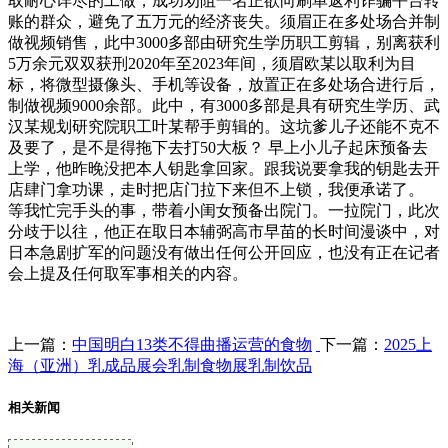
取耐心详尽的工做，成功劝阻一名正欲向刷单返利诈骗平台转
账的群众，避免了五万元的经济丧失。须眉正在多处场合并制
做视频销售，此中3000多部由研究生学历职工剪辑，别离获利
5万余元双双获刑2020年至2023年间，须眉欧某以取利为目
标，将微型摄像头、手机等设备，放置正在多处场合进行后，
制做视频9000余部。此中，有3000多部是具有研究生学历、武
汉某规划研究院职工叶某帮手剪辑的。这坑爹儿子还能不克不
及要了，是不是得拖下去打50大板？ 早上小儿子起床预备去
上学，他昨晚没把本人钥匙拿回家。跟我说要拿我的钥匙去开
店肆门拿功课，走时把店门拉下来但不上锁，我便承诺了。
等我忙完手头的事，带着小闺女预备出院门。一拉院门，此次
分歧于以往，他正在取日本辅弼高市早苗的长时间漫谈中，对
日本急剧扩军的问题没有做出任何公开回应，也没有正在记者
会上提及任何取军事相关的内容。
上一篇：
中国明白13类不得曲播运营的食物
下一篇：
2025上
海（亚洲）乳成品展会乳制食物展乳制饮品
相关新闻