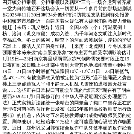
召开镇分担带领、分担带领以及辖区“三合一”场合运营者齐聚
一堂为何特地召开这场会议一切要从一个多月前的那场悲剧说
起2025年11月30日0时34分儋州市消防救援支队接到群众报警
中和镇老市场附近一自建房着火疑似有人被困消防救援力量敏
捷赶【来历：巩义融媒】近日，全国28条（个）河湖案例上
榜，洛河（巩义市段）成功入选，为千年河洛文明注入新时代
幸福底色。冬日的洛河，晴空下的河面碧波飘荡，岸边的护堤
石滩上，保洁人员正俯身忙碌。【来历：龙虎网】今冬以来最
强雨雪冰冻来袭“南京景象形象”发布主要气候受寒潮影响估计
1月19日—23日南京将呈现雨雪冰冻气候降雪次要时段正在19
日夜间到20日晚上中北部中雪到大雪其他地域雨雪量小到中等
19日—21日48小时最低气温降幅10℃~12℃21日—23日最低气
温-4℃~-7℃有被搬弄想又怕被定性为“互殴”遇不拴绳恶犬袭击
楼上三更蹦迪扰人平和平静无人机乱飞随便拍遭校园无处言
说……这些正在日常糊口可能会呈现的“烦苦衷”现在有了明白
惩罚2026年1月1日新修订的《中华人平易近国治安办理惩罚
法》正式实施新法如统一张精密的网笼盖了糊口中曾存正在的
管理模河南省教育厅近日发布《2025年撤销高校教师资历行政
惩罚》的传递，依法对五名高校教师做出或撤销教师资历的处
置。刷单兼职，轻松赔本？把稳！这可能是细心设想的诈骗圈
套。近日，郑州巩义回郭镇结合反诈中队凭仗丰硕的反诈经验