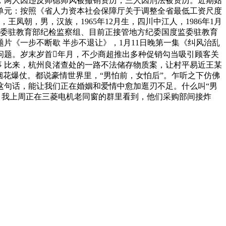
中，两人因违反师德师风被撤销资历，三人因刑法被资历。近期姑
单元：按照《省人力资本社会保障厅关于调整全省最低工资尺度
凤朝，男，汉族，1965年12月生，四川中江人，1986年1月
监委驻教育部纪检监察组、目前正接管地方纪委国度监委驻教育
《一步不断歇 半步不退让》，1月11日晚第一集《纠风治乱
问题。岁末岁首年月，不少商超推出多种促销勾当吸引顾客关
事 比来，杭州良渚查处的一路不法储存物质案，让村平易近王某
花爆仗。都说豪情世界里，“男怕前，女怕后”。乍听之下仿佛
这句话，能让我们正在婚姻和爱情中愈加逛刃不足。什么叫“男
。我上周正在三菱电机老同窗的群里看到，他们采购部间接炸