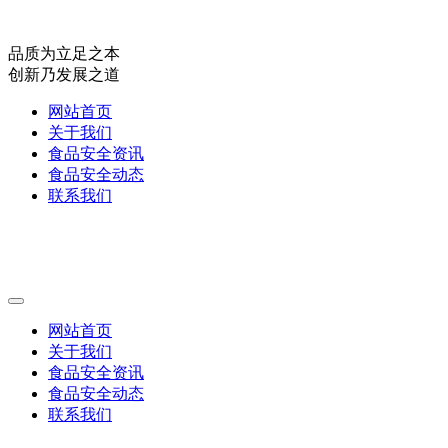
品质为立足之本
创新乃发展之道
网站首页
关于我们
食品安全资讯
食品安全动态
联系我们
网站首页
关于我们
食品安全资讯
食品安全动态
联系我们