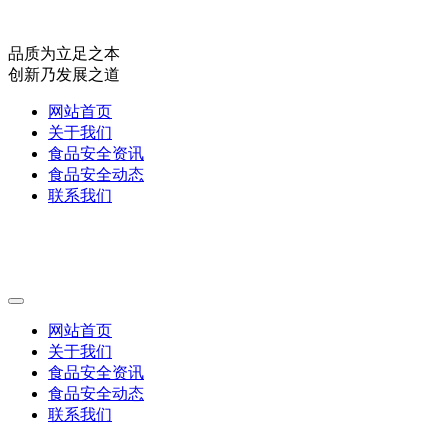
品质为立足之本
创新乃发展之道
网站首页
关于我们
食品安全资讯
食品安全动态
联系我们
网站首页
关于我们
食品安全资讯
食品安全动态
联系我们