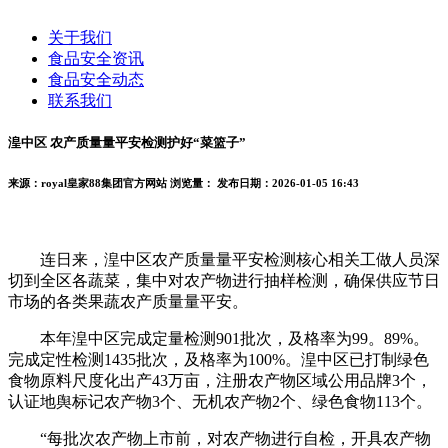
关于我们
食品安全资讯
食品安全动态
联系我们
湟中区 农产质量量平安检测护好“菜篮子”
来源：royal皇家88集团官方网站
浏览量：
发布日期：2026-01-05 16:43
连日来，湟中区农产质量量平安检测核心相关工做人员深
切到全区各蔬菜，集中对农产物进行抽样检测，确保供应节日
市场的各类果蔬农产质量量平安。
本年湟中区完成定量检测901批次，及格率为99。89%。
完成定性检测1435批次，及格率为100%。湟中区已打制绿色
食物原料尺度化出产43万亩，注册农产物区域公用品牌3个，
认证地舆标记农产物3个、无机农产物2个、绿色食物113个。
“每批次农产物上市前，对农产物进行自检，开具农产物