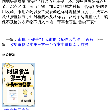
间地头到餐桌“舌尖”全程监管的主要一环。湟中区聚焦沉点环
节、沉点区域、沉点产物，加大对区域内种植、合做社等的禁
用农药、限用农药以及常规农药超标环境检测力度，并成立不
及格措置轨制，针对检测不及格样品，及时采纳措置办法，确
保不及格的农产物不流入市场，守牢老苍生“舌尖平安”。
上一篇：
审批“不碰头”！我市推出食物运营许可“近程
下一
篇：
收集食物买卖第三方平台存案申请指南：前提、
相关新闻