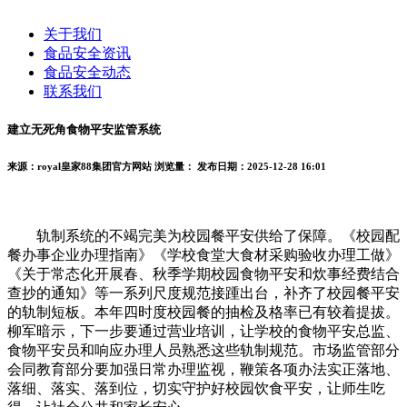
关于我们
食品安全资讯
食品安全动态
联系我们
建立无死角食物平安监管系统
来源：royal皇家88集团官方网站
浏览量：
发布日期：2025-12-28 16:01
轨制系统的不竭完美为校园餐平安供给了保障。《校园配
餐办事企业办理指南》《学校食堂大食材采购验收办理工做》
《关于常态化开展春、秋季学期校园食物平安和炊事经费结合
查抄的通知》等一系列尺度规范接踵出台，补齐了校园餐平安
的轨制短板。本年四时度校园餐的抽检及格率已有较着提拔。
柳军暗示，下一步要通过营业培训，让学校的食物平安总监、
食物平安员和响应办理人员熟悉这些轨制规范。市场监管部分
会同教育部分要加强日常办理监视，鞭策各项办法实正落地、
落细、落实、落到位，切实守护好校园饮食平安，让师生吃