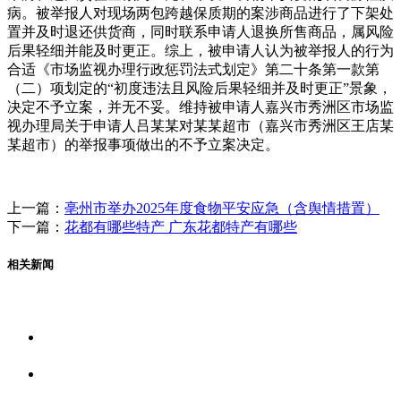
病。被举报人对现场两包跨越保质期的案涉商品进行了下架处
置并及时退还供货商，同时联系申请人退换所售商品，属风险
后果轻细并能及时更正。综上，被申请人认为被举报人的行为
合适《市场监视办理行政惩罚法式划定》第二十条第一款第
（二）项划定的“初度违法且风险后果轻细并及时更正”景象，
决定不予立案，并无不妥。维持被申请人嘉兴市秀洲区市场监
视办理局关于申请人吕某某对某某超市（嘉兴市秀洲区王店某
某超市）的举报事项做出的不予立案决定。
上一篇：
亳州市举办2025年度食物平安应急（含舆情措置）
下一篇：
花都有哪些特产 广东花都特产有哪些
相关新闻
关于我们
食品安全资讯