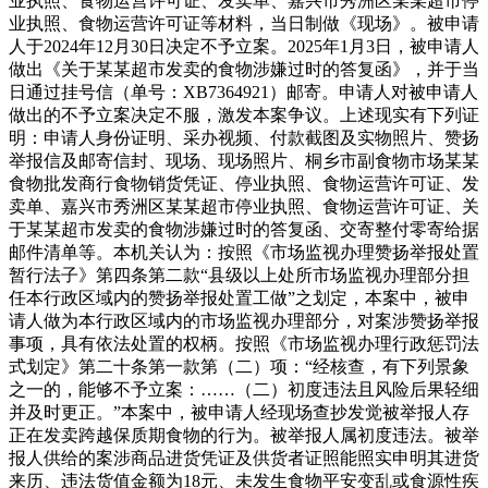
业执照、食物运营许可证、发卖单、嘉兴市秀洲区某某超市停
业执照、食物运营许可证等材料，当日制做《现场》。被申请
人于2024年12月30日决定不予立案。2025年1月3日，被申请人
做出《关于某某超市发卖的食物涉嫌过时的答复函》，并于当
日通过挂号信（单号：XB7364921）邮寄。申请人对被申请人
做出的不予立案决定不服，激发本案争议。上述现实有下列证
明：申请人身份证明、采办视频、付款截图及实物照片、赞扬
举报信及邮寄信封、现场、现场照片、桐乡市副食物市场某某
食物批发商行食物销货凭证、停业执照、食物运营许可证、发
卖单、嘉兴市秀洲区某某超市停业执照、食物运营许可证、关
于某某超市发卖的食物涉嫌过时的答复函、交寄整付零寄给据
邮件清单等。本机关认为：按照《市场监视办理赞扬举报处置
暂行法子》第四条第二款“县级以上处所市场监视办理部分担
任本行政区域内的赞扬举报处置工做”之划定，本案中，被申
请人做为本行政区域内的市场监视办理部分，对案涉赞扬举报
事项，具有依法处置的权柄。按照《市场监视办理行政惩罚法
式划定》第二十条第一款第（二）项：“经核查，有下列景象
之一的，能够不予立案：……（二）初度违法且风险后果轻细
并及时更正。”本案中，被申请人经现场查抄发觉被举报人存
正在发卖跨越保质期食物的行为。被举报人属初度违法。被举
报人供给的案涉商品进货凭证及供货者证照能照实申明其进货
来历、违法货值金额为18元、未发生食物平安变乱或食源性疾