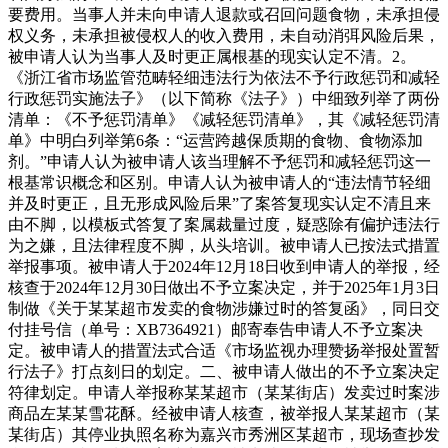
要费用。当事人并未向申请人退款或召回问题食物，未承担侵
权义务，未承担被侵权人的收入费用，未自动消弭风险后果，
被申请人认为当事人及时更正属根基的现实认定不清。2。
《浙江省市场监管范畴轻细违法行为依法不予行政惩罚和减轻
行政惩罚实施法子》（以下简称《法子》）中细致列举了两份
清单：《不予惩罚清单》《减轻惩罚清单》，其《减轻惩罚清
单》中明白列举第6条：“运营跨越保质期的食物、食物添加
剂。”申请人认为被申请人该当理解不予惩罚和减轻惩罚这一
根基常识概念和区别。申请人认为被申请人的“违法情节轻细
并及时更正，且无形成风险后果”了案答复现实认定不清且来
由不脚，以模板式答复了案属裁量过度，疑惑除有偏护违法行
为之嫌，且法律程度不脚，从头培训。被申请人已按法式措置
举报事项。被申请人于2024年12月18日收到申请人的举报，经
核查于2024年12月30日做出不予立案决定，并于2025年1月3日
制做《关于某某超市发卖的食物涉嫌过时的答复函》，同日交
付挂号信（单号：XB7364921）邮寄奉告申请人不予立案决
定。被申请人的措置法式合适《市场监视办理赞扬举报处置暂
行法子》打点刻日的划定。二、被申请人做出的不予立案决定
符律划定。申请人举报称某某超市（某某街店）发卖过时案涉
商品左某某雪花酥。经被申请人核查，被举报人某某超市（某
某街店）其停业执照名称为嘉兴市秀洲区某超市，现场查抄发