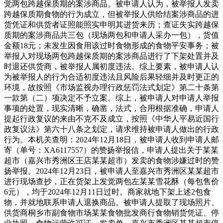
觉两包跨越保质期的案涉商品。被申请人认为，被举报人发卖
跨越保质期食物的行为成立，但被举报人供给结案涉商品的进
货凭证和供货者证照能照实申明其进货来历；查证失实跨越保
质期的案涉商品共三包（现场两包和申请人采办一包），货值
金额18元；未发生因食用该过时食物形成的食物平安事务；被
举报人对现场两包跨越保质期的案涉商品进行了下架处置并及
时退还供货商，被举报人属初度违法。综上要素，被申请人认
为被举报人的行为合适初度违法且风险后果轻细并及时更正的
环境，故按照《市场监视办理行政惩罚法式划定》第二十条第
一款第（二）项决定不予立案。综上，被申请人对申请人举报
事项的处置，现实清晰，确凿，法式，合用根据准确，申请人
提起行政复议的来由不克不及成立，按照《中华人平易近国行
政复议法》第六十八条之划定，请求维持被申请人做出的行政
行为。本机关查明：2024年12月18日，被申请人收到申请人邮
寄（单号：XA6117557）的赞扬举报信，申请人提出关于某某
超市（嘉兴市秀洲区王店某某超市）发卖的食物涉嫌过时的赞
扬举报。2024年12月23日，被申请人至嘉兴市秀洲区某某超市
进行现场查抄，正在货架上发觉两包左某某雪花酥（每包售价
6元），均于2024年12月11日过时。商家就地下架上述2包食
物，并就地联系申请人退换商品。被申请人提取了现场照片、
供货商桐乡市副食物市场某某食物批发商行食物销货凭证、停