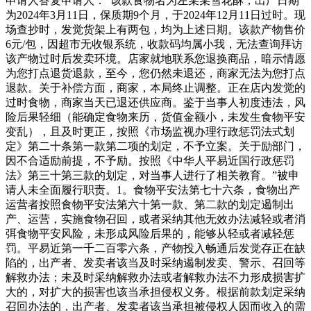
申请人答复申请人：“该款食物名为左某某雪花酥，出产日期
为2024年3月11日，保质期9个月，于2024年12月11日过时。现
场查抄时，发觉货架上有两包，均为上述日期。该款产物售价
6元/包，因超市无收银系统，收款码均属小我，无法查询拜访
该产物过时后发卖环境。店家就地联系您退换商品，暗示情愿
为您打点退货退款，至今，您仍然未退还，商家无法为您打点
退款。关于补偿方面，商家，本局终止调整。正在店内发觉的
过时食物，商家当天已退还供应商。鉴于当事人初度违法，风
险后果轻细（能确定食物来历，货值金额小，未发生食物平安
变乱），且及时更正，按照《市场监视办理行政惩罚法式划
定》第二十条第一款第二项的划定，不予立案。关于励部门，
因不合适励前提，不予励。按照《中华人平易近国行政惩罚
法》第三十第三款的划定，对当事人进行了相关教育。”被申
请人未全面履行职责。1。食物平安法第七十六条，食物出产
运营者按照食物平安法第六十第一款、第二款的划定遏制出
产、运营，实施食物召回，或者采纳其他无效办法减轻或者消
弭食物平安风险，未形成风险后果的，能够从轻或者减轻惩
罚。平易近第一千二百零六条，产物投入畅通后发觉存正在缺
陷的，出产者、发卖者该当及时采纳遏制发卖、警示、召回等
解救办法；未及时采纳解救办法或者解救办法不力形成损害扩
大的，对扩大的损害也该当承担侵权义务。根据前款划定采纳
召回办法的，出产者、发卖者该当承担被侵权人因而收入的需