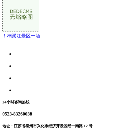
！楠溪江景区一酒
关于我们
食品安全资讯
食品安全动态
联系我们
24小时咨询热线
0523-83260038
地址：江苏省泰州市兴化市经济开发区经一南路 12 号