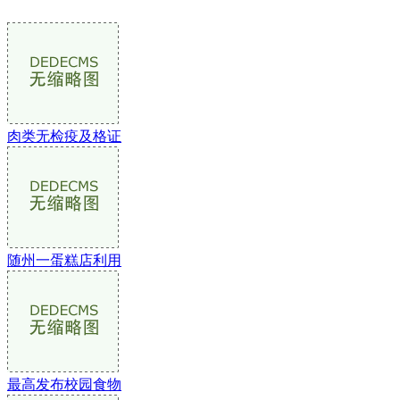
肉类无检疫及格证
随州一蛋糕店利用
最高发布校园食物