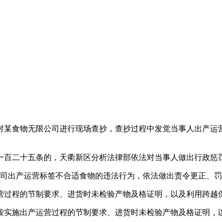
对某食物无限公司进行现场查抄，查抄过程中发觉当事人出产运
百二十五条的，天衢新区分析法律部依法对当事人做出行政惩
公司出产运营标签不合适食物的违法行为，依法做出责令更正、
过程的节制要求、进货时未检验产物及格证明，以及利用跨越
未按实施出产运营过程的节制要求、进货时未检验产物及格证明，