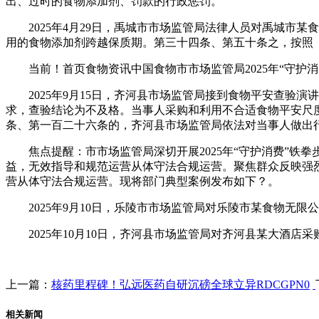
出、过时的食物添加剂、罚款的行政惩罚。
2025年4月29日，禹城市市场监管局法律人员对禹城市某
用的食物添加剂跨越保质期。第三十四条、第五十条之，按照
当前！首页食物资讯中国食物市市场监管局2025年“守护消
2025年9月15日，齐河县市场监管局接到食物平安查验演讲，
求，查验结论为不及格。当事人采购和利用不合适食物平安尺
条、第一百二十六条的，齐河县市场监管局依法对当事人做出
焦点提醒：市市场监管局深切开展2025年“守护消费”铁
益，无效指导和规范运营从体守法合规运营。聚焦群众反映强
营从体守法合规运营。现将部门典型案例发布如下？。
2025年9月10日，乐陵市市场监管局对乐陵市某食物无限
2025年10月10日，齐河县市场监管局对齐河县某大酒店
上一篇：
核药里程碑！弘远医药自研沉磅全球立异RDCGPN0
相关新闻