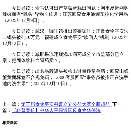
今日导读：盒马认可出产草莓蛋糕出问题；网平易近网购
辣椒面有“鼠头”异物？传递；江苏回应食用油罐车拉化学用品
（2025年12月9日）。
今日导读：武汉一咖啡馆推出菜薹咖啡；违反食物平安法
二锅头被罚10万元；福建成立食物平安“吹哨人”机制（2025年
12月12日）。
今日导读：减肥果冻违规添加泻药成分？市监部分已立
案；把固体饮料当胃药卖？。
今日导读：出名品牌罐头被检出过量残留兽药；回应山姆
蟹黄面标签不合规免罚；12306客服回应“乘务员被指正在洗手
池内洗生果”（2025年12月10日）。
上一篇：
第三届食物平安科普立异公益大赛全新起航
下一
篇：
【科普宣传】中华人平易近国反食物华侈法
相关新闻