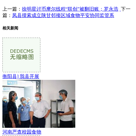
上一篇：
徐明星讨币摩尔线程“联创”被翻旧账；罗永浩
下一
篇：
凤县摸索成立陕甘邻接区域食物平安协同监管系
相关新闻
衡阳县] 我县开展
河南严查校园食物