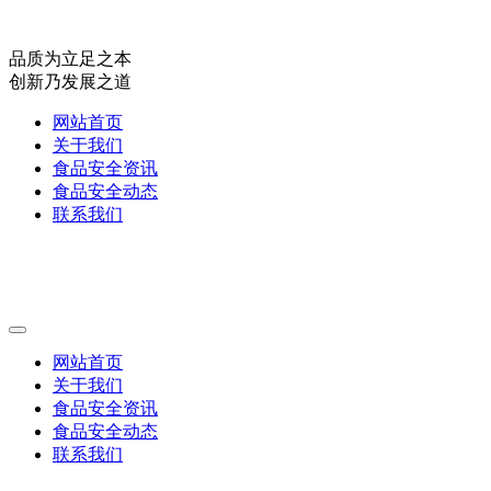
品质为立足之本
创新乃发展之道
网站首页
关于我们
食品安全资讯
食品安全动态
联系我们
网站首页
关于我们
食品安全资讯
食品安全动态
联系我们